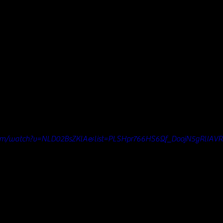
com/watch?v=NLD02BsZKlA&list=PLSHpr766HS6Qf_DoojN5gRlIAV