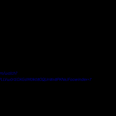
om/watch?
PLLVw0r1lOXGsIM0k08OQUnWx8PKNeJFaa&index=7