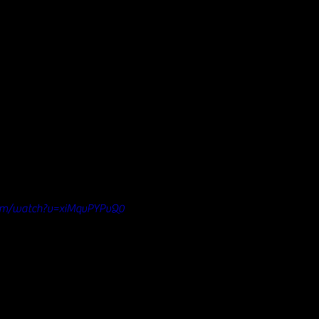
com/watch?v=xiMqvPYPvQ0