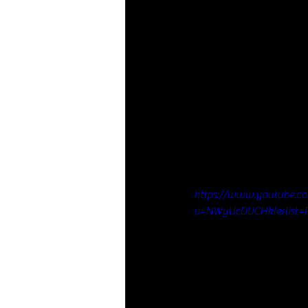
https://www.youtube.c
v=NWyUcDUCHkI&list=