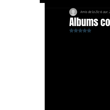
Amis de la Zic
6 avr.
Soft Rock / Folk
Jazz
Albums co
Noté NaN étoiles sur 
Country / Americana