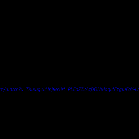
com/watch?v=TKvwg28Hhj8&list=PLEaZZ2AzDONMaq8tFYgwFoY-L