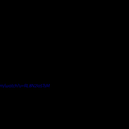
om/watch?v=RL8N2Io5TsM