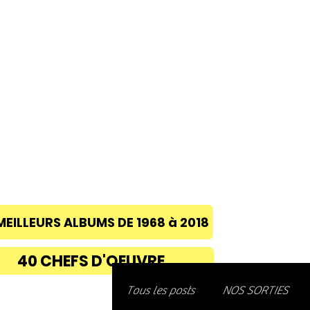
ACCUEIL
A PROPOS
BLOG
CONC
MEILLEURS ALBUMS DE 1968 à 2018
40 CHEFS D'OEUVRE
Découvre
Tous les posts
NOS SORTIES