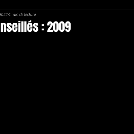
 2022
1 min de lecture
Soul / Funk / Rhythm Blues
Southern rock
Bons Plans
nseillés : 2009
5.