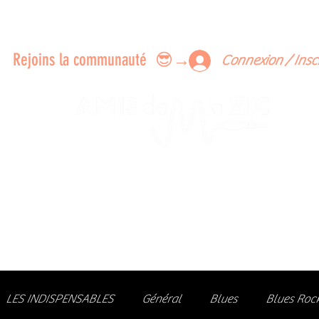
ERTS A FAIRE ENSEMBLE
FEEDBACK SUR LES CONCERTS
LES MEMBRES
Rejoins la communauté 😎→
Connexion / Insc
Le rendez-vous des passionné
de Blues, de Rock et de Soul
Partageons ensemble notre amour de la musique liv
z des artistes, vibrez aux concerts et rejoignez une communa
LES INDISPENSABLES
Général
Blues
Blues Roc