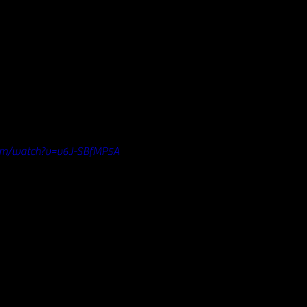
com/watch?v=v6J-SBfMP5A