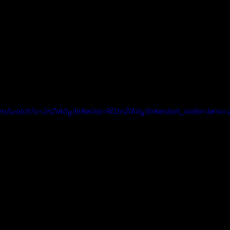
om/watch?v=2nZIA0y3Ir8&list=RD2nZIA0y3Ir8&start_radio=1&rv=