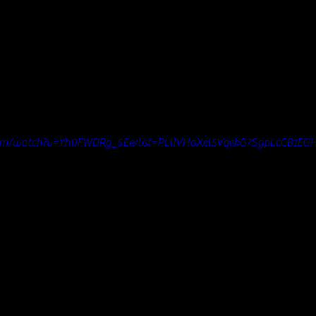
com/watch?v=Yh0FWDRg_5E&list=PLlIVHaXel5VqekG7SgpLcCB1EG