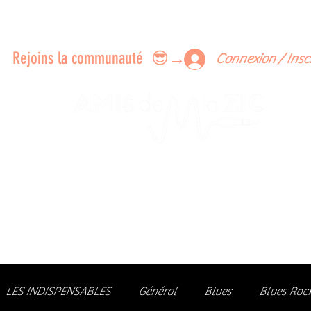
ERTS A FAIRE ENSEMBLE
FEEDBACK SUR LES CONCERTS
LES MEMBRES
Rejoins la communauté 😎→
Connexion / Insc
Le rendez-vous des passionné
de Blues, de Rock et de Soul
Partageons ensemble notre amour de la musique liv
z des artistes, vibrez aux concerts et rejoignez une communa
LES INDISPENSABLES
Général
Blues
Blues Roc