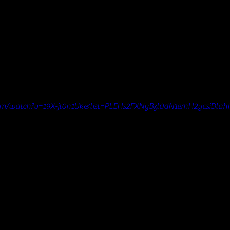
om/watch?v=19X-jl0n1Uk&list=PLEHs2FXNyBzt0dN1erhH2ycsiDtah