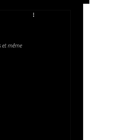
Rock
ZIKERS NIGHT
s et même 