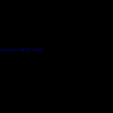
om/watch?v=QtTDi_vYXJA