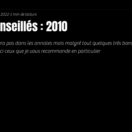
. 2022
1 min de lecture
Soul / Funk / Rhythm Blues
Southern rock
Bons Plans
seillés : 2010
5.
era pas dans les annales mais malgré tout quelques très bon
ci ceux que je vous recommande en particulier 