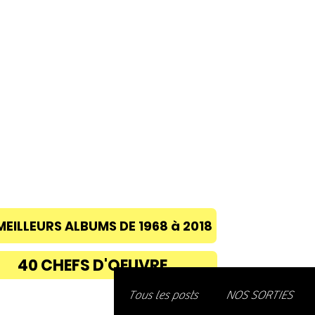
ACCUEIL
A PROPOS
BLOG
CONC
MEILLEURS ALBUMS DE 1968 à 2018
40 CHEFS D'OEUVRE
Découvre
Tous les posts
NOS SORTIES