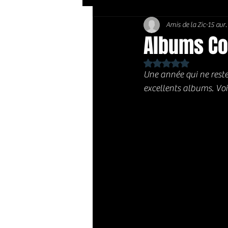
Amis de la Zic
15 avr
Soft Rock / Folk
Jazz
Albums Con
Noté NaN étoiles sur 
Country / Americana
Une année qui ne rest
excellents albums. Voi