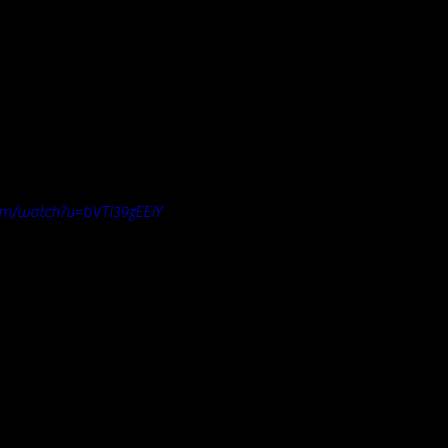
om/watch?v=bVTi39zEEiY