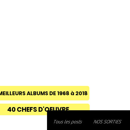
ACCUEIL
A PROPOS
BLOG
CONC
MEILLEURS ALBUMS DE 1968 à 2018
40 CHEFS D'OEUVRE
Découvre
Tous les posts
NOS SORTIES