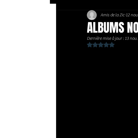
Amis de la Zic
12 nov
Soft Rock / Folk
Jazz
ALBUMS NO
Dernière mise à jour :
13 nov.
Country / Americana
Noté NaN étoiles sur 