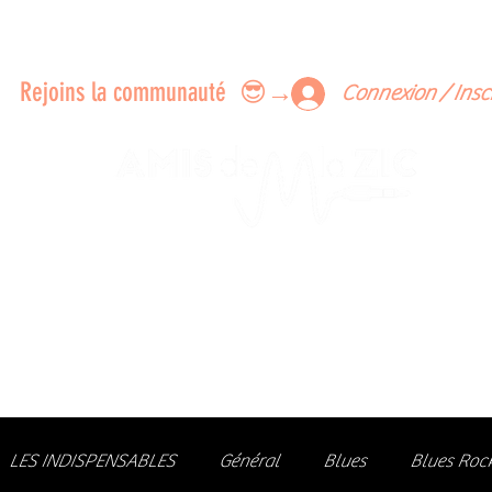
ERTS A FAIRE ENSEMBLE
FEEDBACK SUR LES CONCERTS
LES MEMBRES
Rejoins la communauté 😎→
Connexion / Insc
Le rendez-vous des passionné
de Blues, de Rock et de Soul
Partageons ensemble notre amour de la musique liv
z des artistes, vibrez aux concerts et rejoignez une communa
LES INDISPENSABLES
Général
Blues
Blues Roc