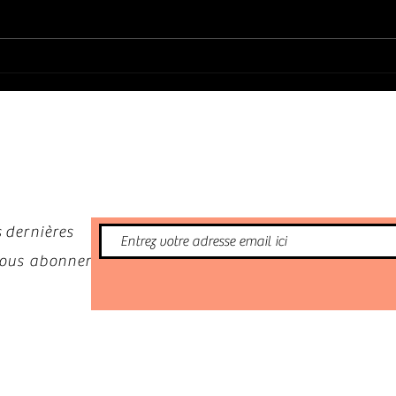
LES 2
INCON
70's
nformé
 dernières
 vous abonner