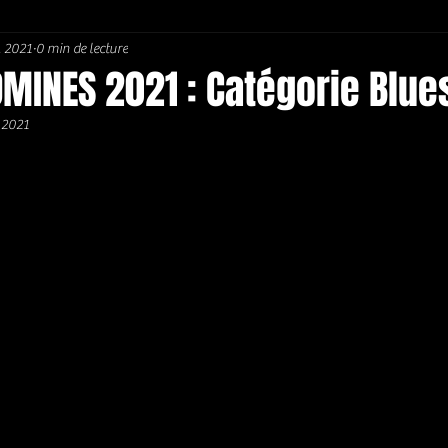
. 2021
0 min de lecture
Soul / Funk / Rhythm Blues
Southern rock
Bons Plans
MINES 2021 : Catégorie Blue
 2021
5.