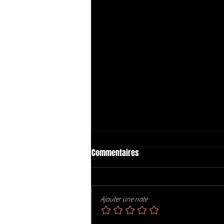
Commentaires
Ajouter une note
Décès de DAVE MASON 😥😥