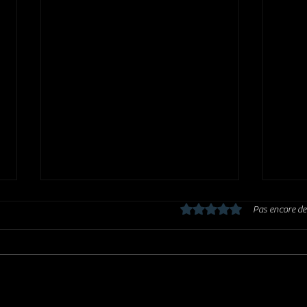
Noté 0 étoile sur 5.
Pas encore de
Décès de Jean Pierre Vignola