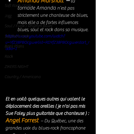
Amanda Marshall  
-- 
la 
Soft Rock / Folk
tornade Amanda
n’est pas 
strictement une chanteuse de blues, 
Jazz
mais elle a de fortes influences 
Soul / Funk / Rhythm Blues
blues, soul et rock dans sa musique.
Southern rock
https://www.youtube.com/watch?
v=YfZ38PBOcgw&list=RDYfZ38PBOcgw&start_r
Bons Plans
adio=1
Rock
ZIKERS NIGHT
Country / Americana
Et en voilà quelques autres qui valent le 
déplacement des oreilles ( je n'ai pas mis 
Sue Foley plus guitariste que chanteuse ) : 
Angel Forrest 
– Du Québec, une des 
grandes voix du blues-rock francophone 