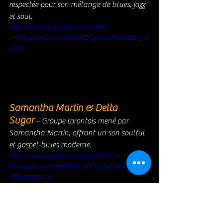
respectée pour son mélange de blues, jazz 
et soul.
https://www.youtube.com/watch?
v=fDCy8944Zhs&list=RDfDCy8944Zhs&start_ra
dio=1
Samantha Martin & Delta 
Sugar
 – Groupe torontois mené par 
Samantha Martin, offrant un son soulful 
et gospel-blues moderne.
https://www.youtube.com/watch?v=E-
Pnxwyq8uU&list=RDEMJsN76IOAZ6W2XUAvMy
9tZA&index=2