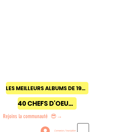
LES MEILLEURS ALBUMS DE 1968 à 2018
40 CHEFS D'OEUVRE
Rejoins la communauté 😎→
Connexion / Inscription