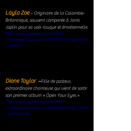
Layla Zoe
– Originaire de la Colombie-
Britannique, souvent comparée à Janis 
Joplin pour sa voix rauque et émotionnelle.
https://www.youtube.com/watch?
v=7Y6mmRhOyxA&list=RD7Y6mmRhOyxA&star
t_radio=1
Dione Taylor  
--
Fille de pasteur, 
extraordinaire chanteuse qui vient de sortir 
son premier album « Open Your Eyes »
https://www.youtube.com/watch?
v=0Waknfpjvn4&list=PLAM2ZSKjVhUVzLx_N3kV
_bzsZiI5N7FWa