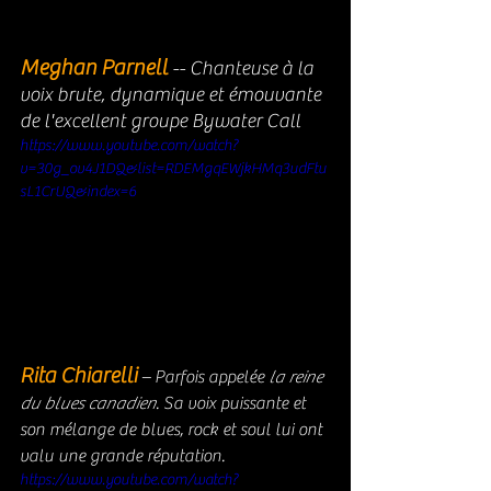
Meghan Parnell 
-- Chanteuse à la 
voix brute, dynamique et émouvante 
de l'excellent groupe Bywater Call 
https://www.youtube.com/watch?
v=30g_ov4J1DQ&list=RDEMgqEWjkHMq3udFtu
sL1CrUQ&index=6
Rita Chiarelli
– Parfois appelée 
la reine 
du blues canadien
. Sa voix puissante et 
son mélange de blues, rock et soul lui ont 
valu une grande réputation.
https://www.youtube.com/watch?