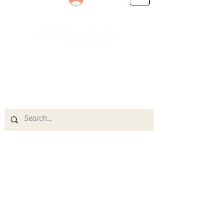
Le rendez-vous des passionnés
de Blues, de Rock et de Soul
Partageons ensemble notre amour de la musique
live.
Découvrez des artistes, vibrez aux concerts et
rejoignez une communauté de passionnés !