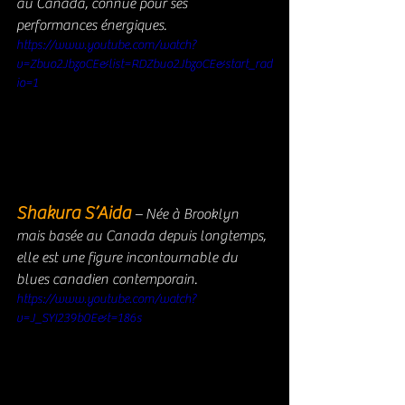
au Canada, connue pour ses 
performances énergiques.
https://www.youtube.com/watch?
v=Zbuo2JbzoCE&list=RDZbuo2JbzoCE&start_rad
io=1
Shakura S’Aida 
– Née à Brooklyn 
mais basée au Canada depuis longtemps, 
elle est une figure incontournable du 
blues canadien contemporain.
https://www.youtube.com/watch?
v=J_SYI239b0E&t=186s