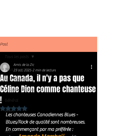
Post
Tous les posts
Amis de la Zic
Tous les posts
23 oct. 2025
2 min de lecture
Au Canada, il n'y a pas que
NOS SORTIES
Céline Dion comme chanteuse
LES INDISPENSABLES
!
Général
Noté NaN étoiles sur 5.
Blues
Les chanteuses Canadiennes Blues - 
Blues Rock
Blues/Rock de qualité sont nombreuses. 
En commençant par ma préférée : 
Rock