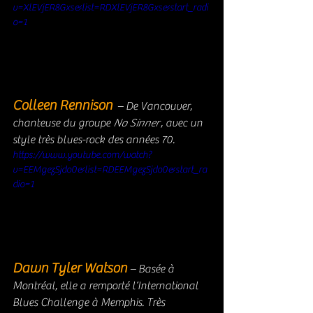
v=XlEVjER8Gxs&list=RDXlEVjER8Gxs&start_radi
o=1
Colleen Rennison 
 – De Vancouver, 
chanteuse du groupe 
No Sinner
 , avec un 
style très blues-rock des années 70.
https://www.youtube.com/watch?
v=EEMgezSjdo0&list=RDEEMgezSjdo0&start_ra
dio=1
Dawn Tyler Watson 
– Basée à 
Montréal, elle a remporté l’International 
Blues Challenge à Memphis. Très 