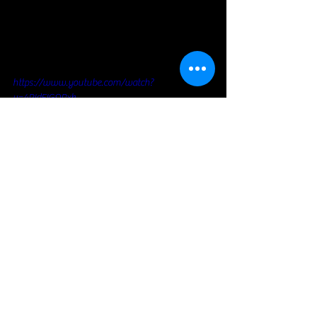
https://www.youtube.com/watch?
v=4PIdFIGQRxk
https://www.youtube.com/watch?
v=zgfcSfEz1wQ