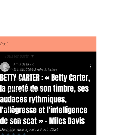
Post
Tous les posts
Amis de la Zic
Tous les posts
11 mars 2024
2 min de lecture
BETTY CARTER : « Betty Carter,
NOS SORTIES
la pureté de son timbre, ses
LES INDISPENSABLES
audaces rythmiques,
Général
l'allégresse et l'intelligence
Blues
de son scat » - Miles Davis
Blues Rock
Dernière mise à jour :
29 oct. 2024
Rock