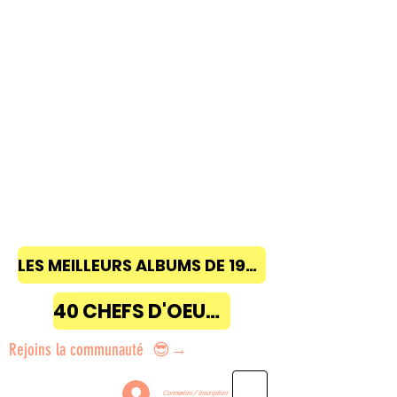
LES MEILLEURS ALBUMS DE 1968 à 2018
40 CHEFS D'OEUVRE
Rejoins la communauté 😎→
Connexion / Inscription