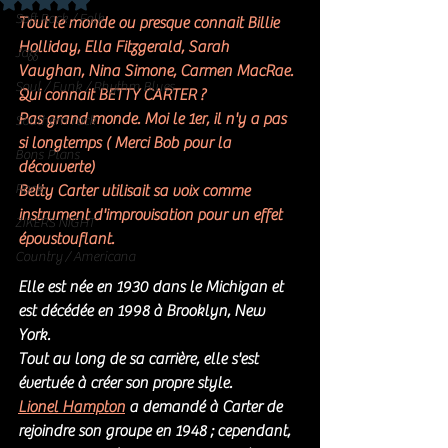
Noté NaN étoiles sur 5.
Soft Rock / Folk
Tout le monde ou presque connait Billie 
Holliday, Ella Fitzgerald, Sarah 
Jazz
Vaughan, Nina Simone, Carmen MacRae.
Soul / Funk / Rhythm Blues
Qui connait BETTY CARTER ? 
Pas grand monde. Moi le 1er, il n'y a pas 
Southern rock
si longtemps ( Merci Bob pour la 
Bons Plans
découverte)
Rock
Betty Carter 
utilisait sa voix comme 
instrument d'improvisation pour un effet 
ZIKERS NIGHT
époustouflant.
Country / Americana
Elle est née en 1930 dans le Michigan et 
est décédée en 1998 à Brooklyn, New 
York. 
Tout au long de sa carrière, elle s'est 
évertuée à créer son propre style. 
Lionel Hampton
 a demandé à Carter de 
rejoindre son groupe en 1948 ; cependant, 