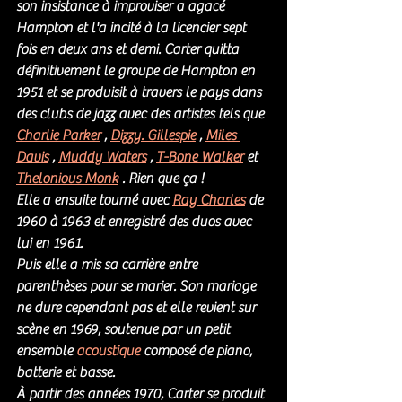
son insistance à improviser a agacé 
Hampton et l'a incité à la licencier sept 
fois en deux ans et demi. Carter quitta 
définitivement le groupe de Hampton en 
1951 et se produisit à travers le pays dans 
des clubs de jazz avec des artistes tels que 
Charlie Parker
 , 
Dizzy. Gillespie
 , 
Miles 
Davis
 , 
Muddy Waters
 , 
T-Bone Walker
 et 
Thelonious Monk
 . Rien que ça !
Elle a ensuite tourné avec 
Ray Charles
 de 
1960 à 1963 et enregistré des duos avec 
lui en 1961. 
Puis elle a mis sa carrière entre 
parenthèses pour se marier. Son mariage 
ne dure cependant pas et elle revient sur 
scène en 1969, soutenue par un petit 
ensemble 
acoustique
 composé de piano, 
batterie et basse. 
À partir des années 1970, Carter se produit 