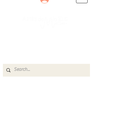
Le rendez-vous des passionnés
de Blues, de Rock et de Soul
Partageons ensemble notre amour de la musique
live.
Découvrez des artistes, vibrez aux concerts et
rejoignez une communauté de passionnés !