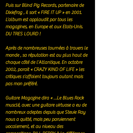
Puis sur Blind Pig Records, partenaire de 
Dixiefrog , il sort « FIRE IT UP » en 2001. 
L’album est applaudit par tous les 
magazines, en Europe et aux Etats-Unis. 
DU TRES LOURD ! 
Après de nombreuses tournées à travers le 
monde , sa réputation est au plus haut de 
chaque côté de l’Atlantique. En octobre 
2002, parait « CRAZY KIND OF LIFE » les 
critiques s’affolent toujours autant mais 
pas mon préféré. 
Guitare Magazine dira « …Le Blues Rock 
musclé, avec une guitare virtuose a eu de 
nombreux adeptes depuis que Stevie Ray 
nous a quitté, mais peu parviennent 
vocalement, et au niveau des 