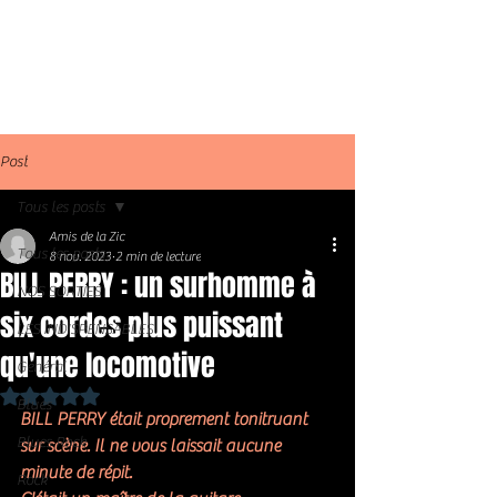
Post
Tous les posts
Amis de la Zic
Tous les posts
8 nov. 2023
2 min de lecture
BILL PERRY : un surhomme à
NOS SORTIES
six cordes plus puissant
LES INDISPENSABLES
qu'une locomotive
Général
Noté NaN étoiles sur 5.
Blues
BILL PERRY était proprement tonitruant 
Blues Rock
sur scène. Il ne vous laissait aucune 
minute de répit. 
Rock