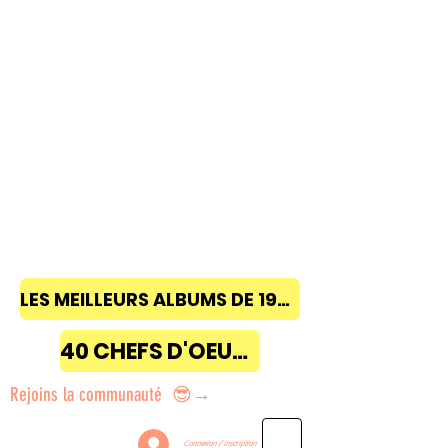
LES MEILLEURS ALBUMS DE 1968 à 2018
40 CHEFS D'OEUVRE
Rejoins la communauté 😎→
Connexion / Inscription