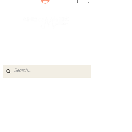
Le rendez-vous des passionnés
de Blues, de Rock et de Soul
Partageons ensemble notre amour de la musique
live.
Découvrez des artistes, vibrez aux concerts et
rejoignez une communauté de passionnés !