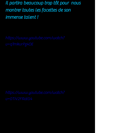
Il partira beaucoup trop tôt pour  nous 
montrer toutes les facettes de son 
immense talent !
https://www.youtube.com/watch?
v=qTmkvrPz4OE
https://www.youtube.com/watch?
v=0TiV2FRalG4