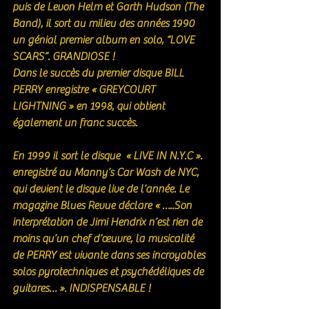
puis de Levon Helm et Garth Hudson (The 
Band), il sort au milieu des années 1990 
un génial premier album en solo, “LOVE 
SCARS”. GRANDIOSE ! 
Dans le succès du premier disque BILL 
PERRY enregistre « GREYCOURT 
LIGHTNING » en 1998, qui obtient 
également un franc succès. 
En 1999 il sort le disque  « LIVE IN N.Y.C ». 
enregistré au Manny’s Car Wash de NYC, 
qui devient le disque live de l’année. Le 
magazine Blues Revue déclare « …..Son 
interprétation de Jimi Hendrix n’est rien de 
moins qu’un chef d’œuvre, la musicalité 
de PERRY est vivante dans ses incroyables 
solos pyrotechniques et psychédéliques de 
guitares… ». INDISPENSABLE ! 