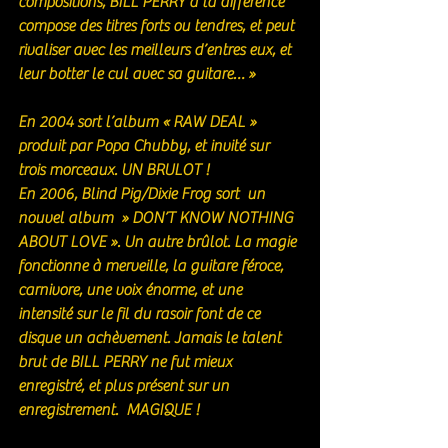
compositions, BILL PERRY à la différence 
compose des titres forts ou tendres, et peut 
rivaliser avec les meilleurs d’entres eux, et 
leur botter le cul avec sa guitare… »
En 2004 sort l’album « RAW DEAL » 
produit par Popa Chubby, et invité sur 
trois morceaux. UN BRULOT ! 
En 2006, Blind Pig/Dixie Frog sort  un  
nouvel album  » DON’T KNOW NOTHING 
ABOUT LOVE ». Un autre brûlot. La magie 
fonctionne à merveille, la guitare féroce, 
carnivore, une voix énorme, et une 
intensité sur le fil du rasoir font de ce 
disque un achèvement. Jamais le talent 
brut de BILL PERRY ne fut mieux 
enregistré, et plus présent sur un 
enregistrement.  MAGIQUE ! 