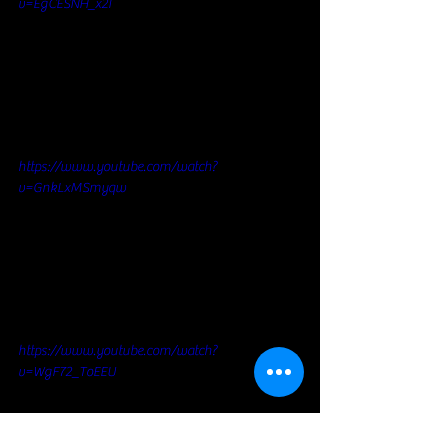
v=EgCESNH_x2I
https://www.youtube.com/watch?
v=GnkLxMSmyqw
https://www.youtube.com/watch?
v=WgF72_ToEEU