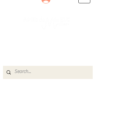
Le rendez-vous des passionnés
de Blues, de Rock et de Soul
Partageons ensemble notre amour de la musique
live.
Découvrez des artistes, vibrez aux concerts et
rejoignez une communauté de passionnés !