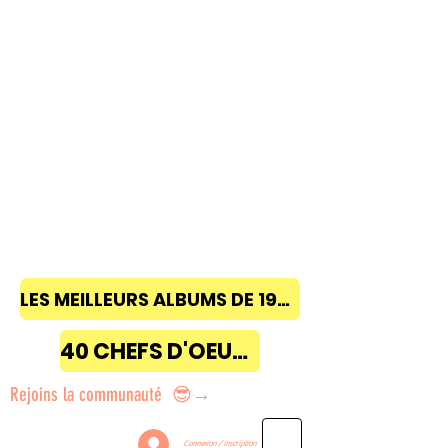
LES MEILLEURS ALBUMS DE 1968 à 2018
40 CHEFS D'OEUVRE
Rejoins la communauté 😎→
Connexion / Inscription