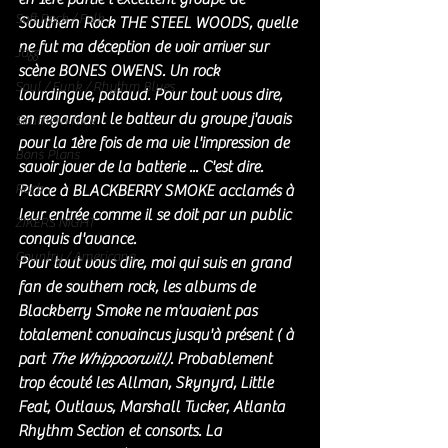
Soft Rock / Folk
Southern Rock THE STEEL WOODS, quelle 
ne fut ma déception de voir arriver sur 
Jazz
scène BONES OWENS. Un rock 
Soul / Funk / Rhythm Blues
lourdingue, pataud. Pour tout vous dire, 
en regardant le batteur du groupe j'avais 
Southern rock
pour la 1ère fois de ma vie l'impression de 
Bons Plans
savoir jouer de la batterie ... C'est dire. 
Rock
Place à BLACKBERRY SMOKE acclamés à 
leur entrée comme il se doit par un public 
ZIKERS NIGHT
conquis d'avance. 
Country / Americana
Pour tout vous dire, moi qui suis en grand 
fan de southern rock, les albums de 
Blackberry Smoke ne m'avaient pas 
totalement convaincus jusqu'à présent ( à 
part 
The Whippoorwill)
. Probablement 
trop écouté les Allman, Skynyrd, Little 
Feat, Outlaws, Marshall Tucker, Atlanta 
Rhythm Section et consorts. La 