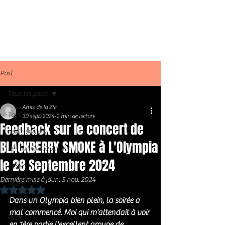
Post
Tous les posts
Amis de la Zic
Tous les posts
30 sept. 2024
2 min de lecture
Feedback sur le concert de
NOS SORTIES
BLACKBERRY SMOKE à L'Olympia
LES INDISPENSABLES
le 28 Septembre 2024
Général
Dernière mise à jour :
5 nov. 2024
Blues
Noté NaN étoiles sur 5.
Dans un Olympia bien plein, la soirée a 
Blues Rock
mal commencé. Moi qui m'attendait à voir 
Rock
en 1ère partie l'excellent groupe de 