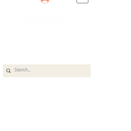
Le rendez-vous des passionnés
de Blues, de Rock et de Soul
Partageons ensemble notre amour de la musique
live.
Découvrez des artistes, vibrez aux concerts et
rejoignez une communauté de passionnés !