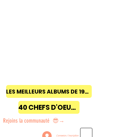
LES MEILLEURS ALBUMS DE 1968 à 2018
40 CHEFS D'OEUVRE
Rejoins la communauté 😎→
Connexion / Inscription