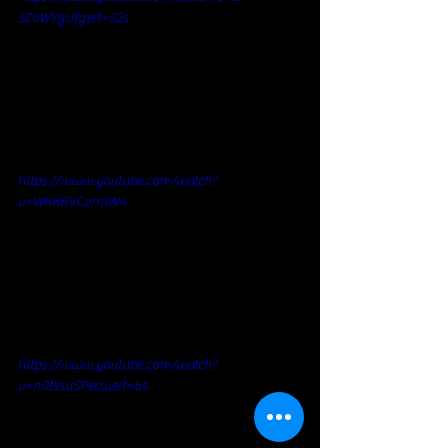
5ZoWYgUfg&t=52s
https://www.youtube.com/watch?
v=WKKBVCvrmW4
https://www.youtube.com/watch?
v=n0tssuSPecw&t=6s