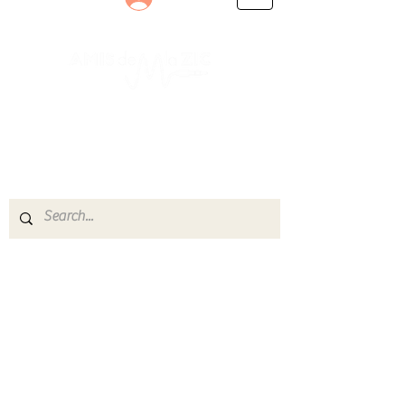
Le rendez-vous des passionnés
de Blues, de Rock et de Soul
Partageons ensemble notre amour de la musique
live.
Découvrez des artistes, vibrez aux concerts et
rejoignez une communauté de passionnés !