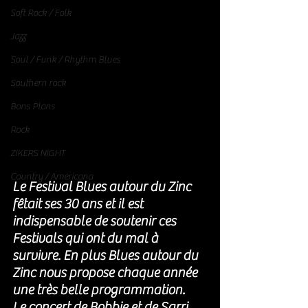
Soft Rock / Folk
Jazz
Soul / Funk / Rhythm Blues
Southern rock
Bons Plans
Rock
ZIKERS NIGHT
Country / Americana
Le Festival Blues autour du Zinc 
fêtait ses 30 ans et il est 
indispensable de soutenir ces 
Festivals qui ont du mal à 
survivre. En plus Blues autour du 
Zinc nous propose chaque année 
une très belle programmation. 
Le concert de Bobbie et de Sarri 