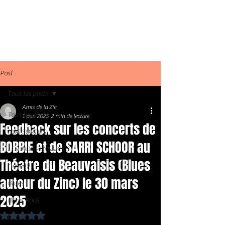
Post
Tous les posts
Amis de la Zic
Tous les posts
1 avr. 2025
2 min de lecture
Feedback sur les concerts de
NOS SORTIES
BOBBIE et de SARRI SCHOOR au
LES INDISPENSABLES
Théatre du Beauvaisis (Blues
Général
autour du Zinc) le 30 mars
Blues
2025
Blues Rock
Noté NaN étoiles sur 5.
Rock