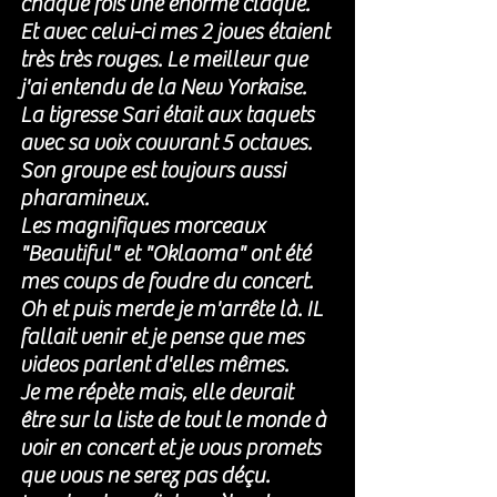
chaque fois une énorme claque. 
Et avec celui-ci mes 2 joues étaient 
très très rouges. Le meilleur que 
j'ai entendu de la New Yorkaise. 
La tigresse Sari était aux taquets 
avec sa voix couvrant 5 octaves. 
Son groupe est toujours aussi 
pharamineux. 
Les magnifiques morceaux 
"Beautiful" et "Oklaoma" ont été 
mes coups de foudre du concert. 
Oh et puis merde je m'arrête là. IL 
fallait venir et je pense que mes 
videos parlent d'elles mêmes. 
Je me répète mais, elle devrait 
être sur la liste de tout le monde à 
voir en concert et je vous promets 
que vous ne serez pas déçu.