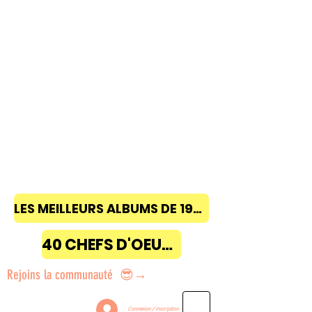
LES MEILLEURS ALBUMS DE 1968 à 2018
40 CHEFS D'OEUVRE
Rejoins la communauté 😎→
Connexion / Inscription