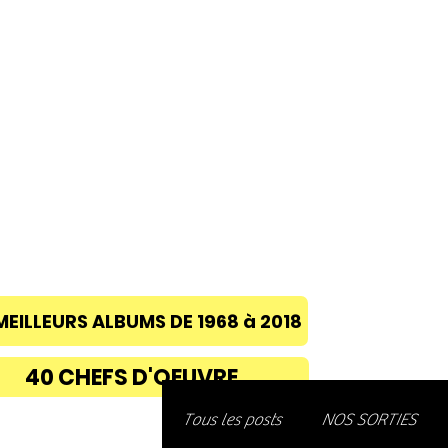
ACCUEIL
A PROPOS
BLOG
CONC
MEILLEURS ALBUMS DE 1968 à 2018
40 CHEFS D'OEUVRE
Découvre
Tous les posts
NOS SORTIES