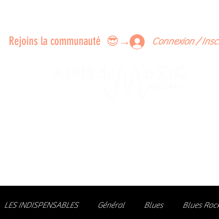
ERTS A FAIRE ENSEMBLE
FEEDBACK SUR LES CONCERTS
LES MEMBRES
Rejoins la communauté 😎→
Connexion / Insc
Le rendez-vous des passionné
de Blues, de Rock et de Soul
Partageons ensemble notre amour de la musique liv
z des artistes, vibrez aux concerts et rejoignez une communa
LES INDISPENSABLES
Général
Blues
Blues Roc