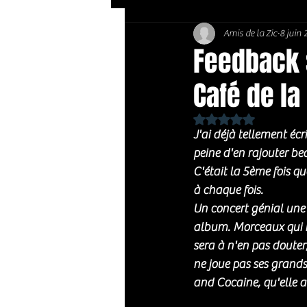
Amis de la Zic
8 juin
Soft Rock / Folk
Jazz
Feedback 
Café de la
Country / Americana
Noté NaN étoiles sur 
J'ai déjà tellement écr
peine d'en rajouter be
C'était la 5ème fois qu
à chaque fois. 
Un concert génial une 
album. Morceaux qui ne
sera à n'en pas douter,
ne joue pas ses grands
and Cocaine, qu'elle a