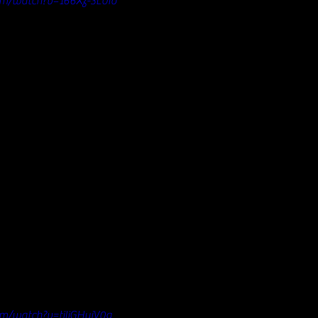
om/watch?v=166Xz-3L0Io
m/watch?v=tjIjGHujV0g