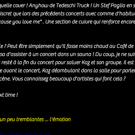
uelle cover ! Anyhow de Tedeschi Truck ! Un Stef Paglia en 
iscret que lors des précédents concerts avec comme d'habitu
ause you love me" . Une section de cuivre qui renforce encore
 ? Peut être simplement qu'il fasse moins chaud au Café de 
a d'assister à un concert dans un sauna ! Du coup, je ne suis
sté à la fin du concert pour saluer Kaz et son groupe. Il est v
ire avant le concert, Kaz déambulant dans la salle pour parler
ène. Vous connaissez beaucoup d'artistes qui font cela ? 
t time !
un peu tremblantes ... l'émotion  