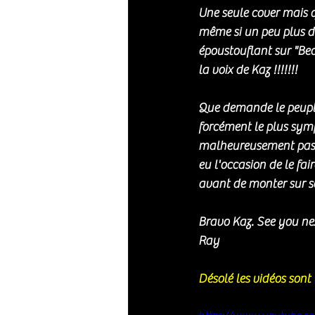
Une seule cover mais q
même si un peu plus d
époustouflant sur "Bec
la voix de Kaz !!!!!!!
Que demande le peuple
forcément le plus symp
malheureusement pas re
eu l'occasion de le fa
avant de monter sur sc
Bravo Kaz. See you nex
Ray 
Désolé les vidéos sont 