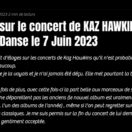
 2023
2 min de lecture
Soul / Funk / Rhythm Blues
Southern rock
Bons Plans
sur le concert de KAZ HAWKI
 Danse le 7 Juin 2023
5.
it d'éloges sur les concerts de Kaz Hawkins qu'il n'est probab
aucoup. 
e je la voyais et je n'ai jamais été déçu. Elle met pourtant la 
fois de plus, avec cette fois-ci la part belle aux morceaux de
 dépareillent pas les anciens (le nouvel album est vraiment 
 l'un des albums de l'année) , même si l'on peut regretter sur 
 classiques. Je me suis permis sur la fin du concert de lui dem
 gentiment acceptée. 