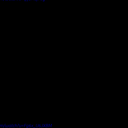
com/watch?v=Fg6x_U6JXBM