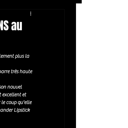
Rock
ZIKERS NIGHT
NS au
lement plus la 
barre très haute 
 son nouvel 
excellent et 
le coup qu'elle 
ander Lipstick 