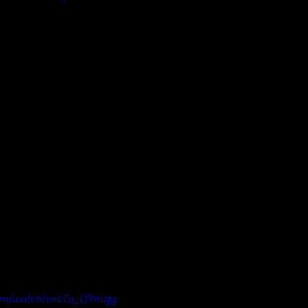
om/watch?v=LCv_LfYnUzg