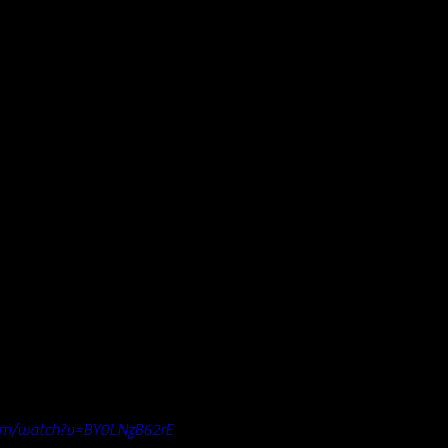
om/watch?v=BY0LNzB62rE