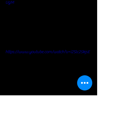
UgM
https://www.youtube.com/watch?v=i2Slc25kjsE
https://www.youtube.com/watch?v=I3d48esDj4c