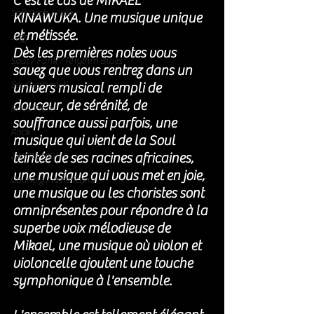
C'est le cas de MIKAEL 
Soft Rock / Folk
KINAWUKA. Une musique unique 
et métissée. 
Jazz
Dès les premières notes vous 
Soul / Funk / Rhythm Blues
savez que vous rentrez dans un 
Southern rock
univers musical rempli de 
douceur, de sérénité, de 
Bons Plans
souffrance aussi parfois, une 
Rock
musique qui vient de la Soul 
teintée de ses racines africaines, 
ZIKERS NIGHT
une musique qui vous met en joie, 
Country / Americana
une musique ou les choristes sont 
omniprésentes pour répondre à la 
superbe voix mélodieuse de 
Mikael, une musique où violon et 
violoncelle ajoutent une touche 
symphonique à l'ensemble. 