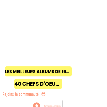
LES MEILLEURS ALBUMS DE 1968 à 2018
40 CHEFS D'OEUVRE
Rejoins la communauté 😎→
Connexion / Inscription