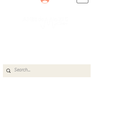
Le rendez-vous des passionnés
de Blues, de Rock et de Soul
Partageons ensemble notre amour de la musique
live.
Découvrez des artistes, vibrez aux concerts et
rejoignez une communauté de passionnés !