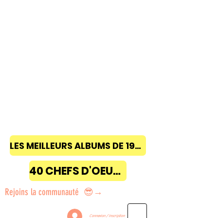
LES MEILLEURS ALBUMS DE 1968 à 2018
40 CHEFS D'OEUVRE
Rejoins la communauté 😎→
Connexion / Inscription