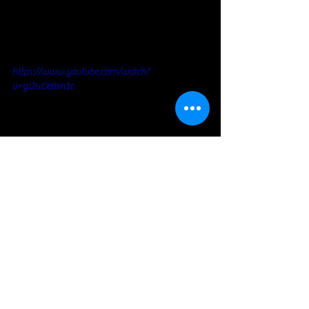
https://www.youtube.com/watch?
v=gI2uCeBsn1c
https://www.youtube.com/shorts/rcHU76f6ZVw
https://www.youtube.com/shorts/gEIXBAJHI4E