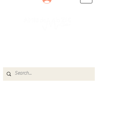
Le rendez-vous des passionnés
de Blues, de Rock et de Soul
Partageons ensemble notre amour de la musique
live.
Découvrez des artistes, vibrez aux concerts et
rejoignez une communauté de passionnés !