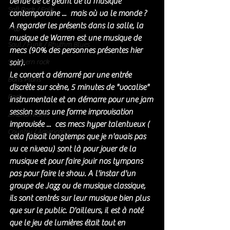
venue de ce géant de la musique 
Soft Rock / Folk
contemporaine ...  mais où va le monde ?
A regarder les présents dans la salle, la 
Jazz
musique de Warren est une musique de 
Soul / Funk / Rhythm Blues
mecs (90% des personnes présentes hier 
Southern rock
soir). 
Le concert a démarré par une entrée 
Bons Plans
discrète sur scène, 5 minutes de "vocalise" 
Rock
instrumentale et on démarre pour une jam 
session sous une forme improvisation 
ZIKERS NIGHT
improvisée ...  ces mecs hyper talentueux ( 
Country / Americana
cela faisait longtemps que je n'avais pas 
vu ce niveau) sont là pour jouer de la 
musique et pour faire jouir nos tympans 
pas pour faire le show. A l'instar d'un 
groupe de Jazz ou de musique classique, 
ils sont centrés sur leur musique bien plus 
que sur le public. D'ailleurs, il est à noté 
que le jeu de lumières était tout en 