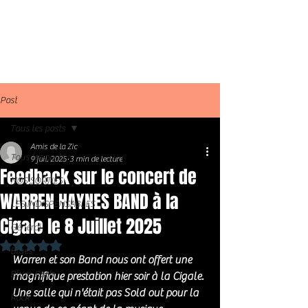
Post
Tous les posts
Amis de la Zic
Tous les posts
9 juil. 2025
3 min de lecture
Feedback sur le concert de
NOS SORTIES
WARREN HAYNES BAND à la
LES INDISPENSABLES
Cigale le 8 Juillet 2025
Général
Noté NaN étoiles sur 5.
Blues
Warren et son Band nous ont offert une 
Blues Rock
magnifique prestation hier soir à la Cigale. 
Une salle qui n'était pas Sold out pour la 
Rock