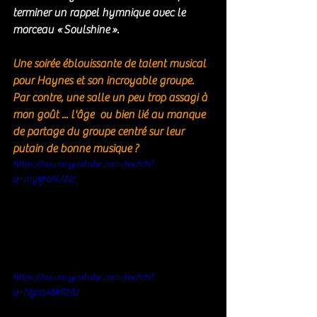
terminer un 
rappel hymnique avec le 
morceau « Soulshine ».
Une soirée éblouissante de talent musical 
pour Haynes et son incroyable groupe. 
Par contre, une salle un peu trop assagi à 
mon goût ... l'âge  ou bien lié au manque 
de partage du groupe centré sur leur 
putain de bonne musique ? 
https://www.youtube.com/watch?
v=myIzroIXANc
https://www.youtube.com/watch?
v=Nysci48kRNU