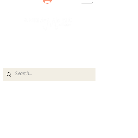
Le rendez-vous des passionnés
de Blues, de Rock et de Soul
Partageons ensemble notre amour de la musique
live.
Découvrez des artistes, vibrez aux concerts et
rejoignez une communauté de passionnés !