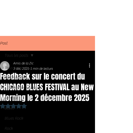
Post
Tous les posts
Amis de la Zic
Tous les posts
3 déc. 2025
1 min de lecture
Feedback sur le concert du
NOS SORTIES
CHICAGO BLUES FESTIVAL au New
LES INDISPENSABLES
Morning le 2 décembre 2025
Général
Noté NaN étoiles sur 5.
Blues
Blues Rock
Rock