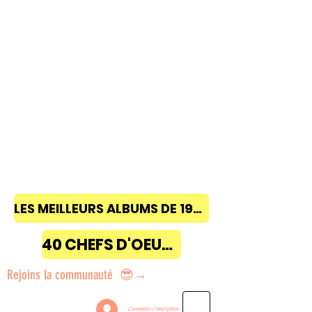
LES MEILLEURS ALBUMS DE 1968 à 2018
40 CHEFS D'OEUVRE
Rejoins la communauté 😎→
Connexion / Inscription