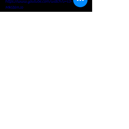
https://www.youtube.com/watch?v=s3-
Mk5blmJo
https://www.youtube.com/shorts/26b7_MBqaYE
NOS SORTIES