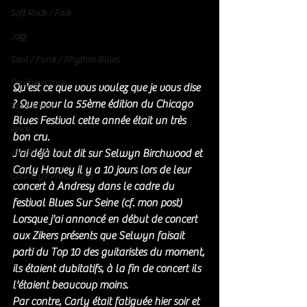
Soft Rock / Folk
Jazz
Soul / Funk / Rhythm Blues
Southern rock
Qu'est ce que vous voulez que je vous dise 
? Que pour la 55ème édition du Chicago 
Bons Plans
Blues Festival cette année était un très 
Rock
bon cru. 
J'ai déjà tout dit sur Selwyn Birchwood et 
ZIKERS NIGHT
Carly Harvey il y a 10 jours lors de leur 
Country / Americana
concert à Andresy dans le cadre du 
festival Blues Sur Seine (cf. mon post) 
Lorsque j'ai annoncé en début de concert 
aux Zikers présents que Selwyn faisait 
parti du Top 10 des guitaristes du moment, 
ils étaient dubitatifs, à la fin de concert ils 
l'étaient beaucoup moins. 
Par contre, Carly était fatiguée hier soir et 