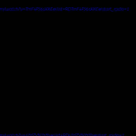
om/watch?v=TmF4PJ6sXKE&list=RDTmF4PJ6sXKE&start_radio=1
m/watch?v=47dZVN7z7Is&list=RD47dZVN7z7Is&start_radio=1