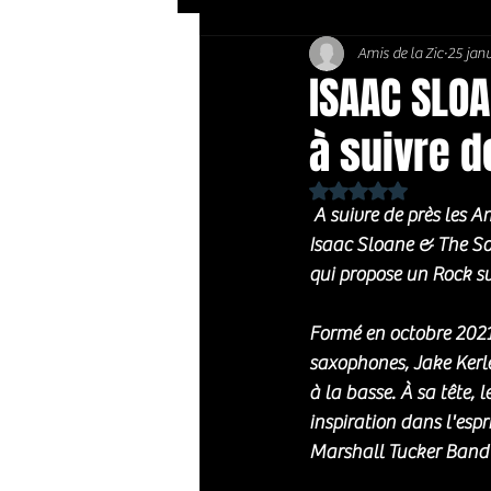
Amis de la Zic
25 janv
Soft Rock / Folk
Jazz
ISAAC SLOA
à suivre d
Country / Americana
Noté NaN étoiles sur 
 A suivre de près les Am
Isaac Sloane & The Sou
qui propose un Rock s
Formé en octobre 2021,
saxophones, Jake Kerle
à la basse. À sa tête, 
inspiration dans l'esp
Marshall Tucker Band e