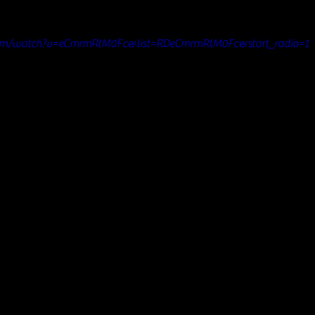
com/watch?v=eCmrmRtM0Fc&list=RDeCmrmRtM0Fc&start_radio=1