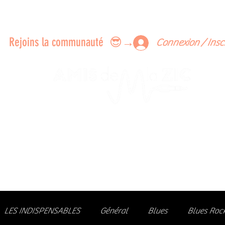
ERTS A FAIRE ENSEMBLE
FEEDBACK SUR LES CONCERTS
LES MEMBRES
Rejoins la communauté 😎→
Connexion / Insc
Le rendez-vous des passionné
de Blues, de Rock et de Soul
Partageons ensemble notre amour de la musique liv
z des artistes, vibrez aux concerts et rejoignez une communa
LES INDISPENSABLES
Général
Blues
Blues Roc