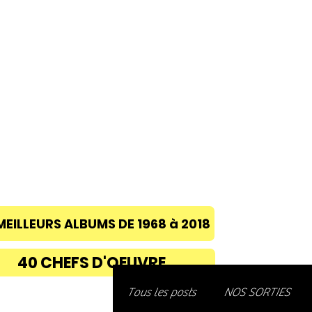
ACCUEIL
A PROPOS
BLOG
CONC
MEILLEURS ALBUMS DE 1968 à 2018
40 CHEFS D'OEUVRE
Découvre
Tous les posts
NOS SORTIES