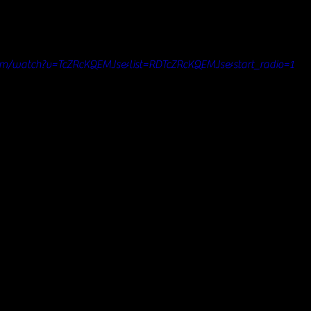
om/watch?v=TcZRcKQEMJs&list=RDTcZRcKQEMJs&start_radio=1