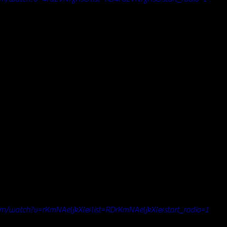
om/watch?v=rKmNAeljkXI&list=RDrKmNAeljkXI&start_radio=1