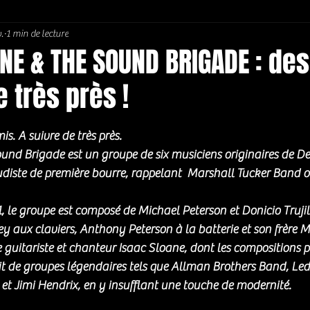
.
1 min de lecture
Soul / Funk / Rhythm Blues
Southern rock
Bons Plans
NE & THE SOUND BRIGADE : de
e très près !
5.
is. A suivre de très près. 
nd Brigade est un groupe de six musiciens originaires de De
udiste de première bourre, rappelant  Marshall Tucker Band 
 le groupe est composé de Michael Peterson et Donicio Trujil
y aux claviers, Anthony Peterson à la batterie et son frère M
le guitariste et chanteur Isaac Sloane, dont les compositions p
rit de groupes légendaires tels que Allman Brothers Band, Led
t Jimi Hendrix, en y insufflant une touche de modernité. 