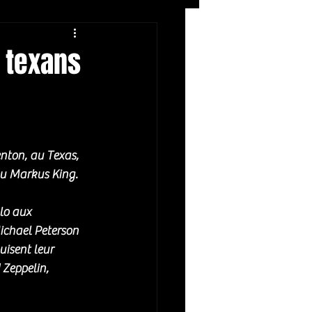
Rock
ZIKERS NIGHT
s texans
nton, au Texas, 
ou Markus King. 
lo aux 
ichael Peterson 
uisent leur 
 Zeppelin, 