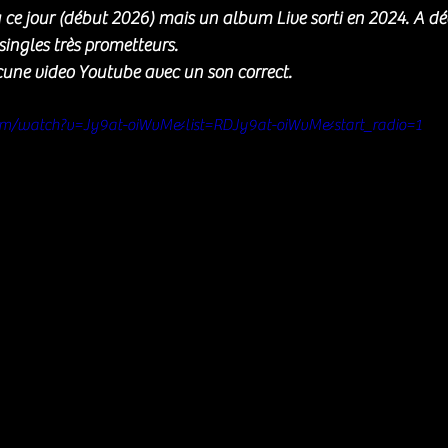
e jour (début 2026) mais un album Live sorti en 2024. A déco
singles très prometteurs. 
ne video Youtube avec un son correct. 
om/watch?v=Jy9at-oiWvM&list=RDJy9at-oiWvM&start_radio=1