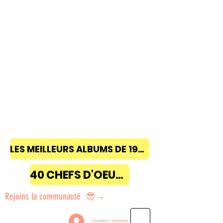
LES MEILLEURS ALBUMS DE 1968 à 2018
40 CHEFS D'OEUVRE
Rejoins la communauté 😎→
Connexion / Inscription