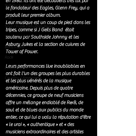
en 1980. Ils ont été découverts très tôt par 
Soft Rock / Folk
le fondateur des Eagles, Glenn Frey, qui a 
produit leur premier album. 
Jazz
Leur musique est un coup de pied dans les 
Soul / Funk / Rhythm Blues
tripes, comme si J Geils Band  était 
Southern rock
soutenu par Southside Johnny et les 
Asbury Jukes et la section de cuivres de 
Bons Plans
Tower of Power. 
Rock
Leurs performances live inoubliables en 
ZIKERS NIGHT
ont fait l'un des groupes les plus durables 
Country / Americana
et les plus vénérés de la musique 
américaine. Depuis plus de quatre 
décennies, ce groupe de neuf musiciens 
offre un mélange endiablé de R&B, de 
soul et de blues aux publics du monde 
entier, ce qui lui a valu la réputation d'être 
« le vrai », « authentique » et « des 
musiciens extraordinaires et des artistes 