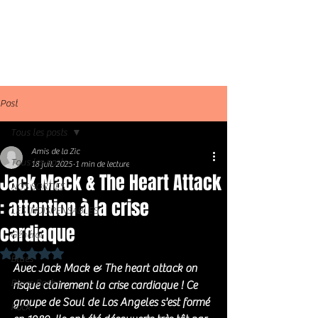
Post
Tous les posts
Amis de la Zic
Tous les posts
18 juil. 2025
1 min de lecture
Jack Mack & The Heart Attack
NOS SORTIES
: attention à la crise
LES INDISPENSABLES
cardiaque
Général
Noté NaN étoiles sur 5.
Blues
Avec Jack Mack & The heart attack on 
Blues Rock
risque clairement la crise cardiaque ! Ce 
groupe de Soul de Los Angeles s'est formé 
Rock