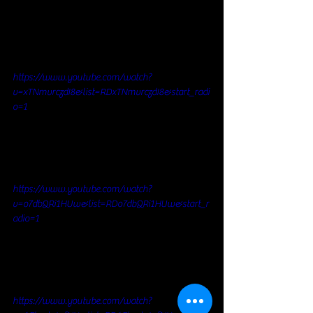
https://www.youtube.com/watch?
v=xTNmvrczdI8&list=RDxTNmvrczdI8&start_radi
o=1
https://www.youtube.com/watch?
v=o7dbQRi1HUw&list=RDo7dbQRi1HUw&start_r
adio=1
https://www.youtube.com/watch?