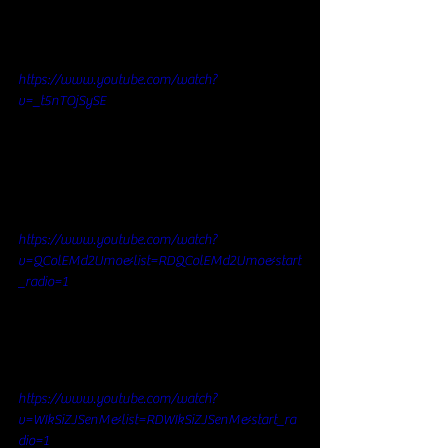
https://www.youtube.com/watch?
v=_t5nTOjSySE
https://www.youtube.com/watch?
v=QColEMd2Umo&list=RDQColEMd2Umo&start
_radio=1
https://www.youtube.com/watch?
v=WIkSiZJSenM&list=RDWIkSiZJSenM&start_ra
dio=1