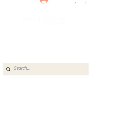
Le rendez-vous des passionnés
de Blues, de Rock et de Soul
Partageons ensemble notre amour de la musique
live.
Découvrez des artistes, vibrez aux concerts et
rejoignez une communauté de passionnés !