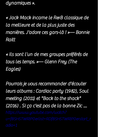
dynamiques ».
« Jack Mack incarne le R&B classique de 
la meilleure et de la plus juste des 
manières. J'adore ces gars-là ! »— Bonnie 
Raitt
« Ils sont l’un de mes groupes préférés de 
tous les temps. »— Glenn Frey (The 
Eagles)
Pourrais je vous recommander d'écouter 
leurs albums : Cardiac party (1982), Soul 
meeting (2011) et "Back to the shack" 
(2016) . Si ça c'est pas de la bonne Zic ....
https://www.youtube.com/watch?
v=fBSH5TWRtP0&list=RDfBSH5TWRtP0&start_r
adio=1