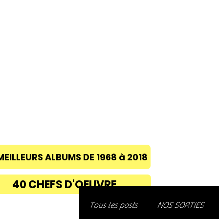
ACCUEIL
A PROPOS
BLOG
CONC
MEILLEURS ALBUMS DE 1968 à 2018
40 CHEFS D'OEUVRE
Découvre
Tous les posts
NOS SORTIES