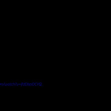
om/watch?v=ifdDtesOCVQ