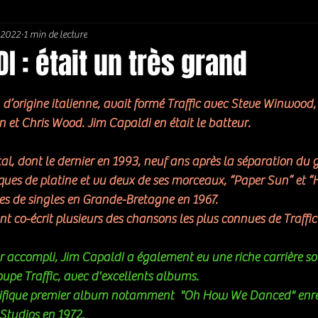
. 2022
1 min de lecture
Soul / Funk / Rhythm Blues
Southern rock
Bons Plans
I : était un très grand
5.
d’origine italienne, avait formé Traffic avec Steve Winwood, 
 et Chris Wood. Jim Capaldi en était le batteur. 
l, dont le dernier en 1993, neuf ans après la séparation du g
ques de platine et vu deux de ses morceaux, “Paper Sun” et “H
es de singles en Grande-Bretagne en 1967.
 co-écrit plusieurs des chansons les plus connues de Traffic
r accompli, Jim Capaldi a également eu une riche carrière so
upe Traffic, avec d'excellents albums.  
ique premier album notamment  "
Oh How We Danced
" enr
tudios en 1972. 