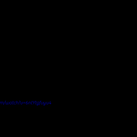
om/watch?v=6ntYtgfvyu4