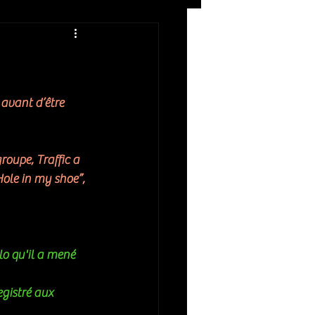
Rock
ZIKERS NIGHT
avant d’être 
roupe, Traffic a 
ole in my shoe”, 
lo qu'il a mené 
egistré aux 