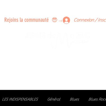
ERTS A FAIRE ENSEMBLE
FEEDBACK SUR LES CONCERTS
LES MEMBRES
Rejoins la communauté 😎→
Connexion / Insc
Le rendez-vous des passionné
de Blues, de Rock et de Soul
Partageons ensemble notre amour de la musique liv
z des artistes, vibrez aux concerts et rejoignez une communa
LES INDISPENSABLES
Général
Blues
Blues Roc