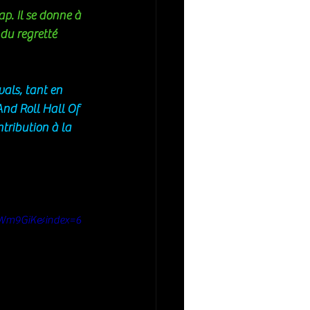
p. Il se donne à 
du regretté 
vals, tant en 
And Roll Hall Of 
tribution à la 
ZWm9GiK&index=6