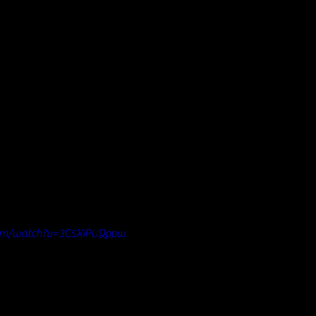
com/watch?v=3C5XiPUQppw