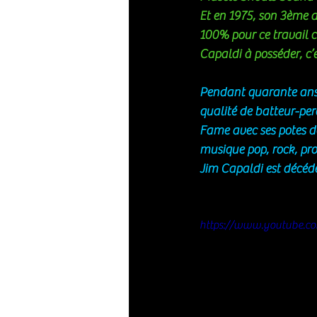
Et en 1975, son 3ème a
100% pour ce travail c
Capaldi à posséder, c’e
Pendant quarante ans, 
qualité de batteur-per
Fame avec ses potes de 
musique pop, rock, pro
Jim Capaldi est décéd
https://www.youtube.