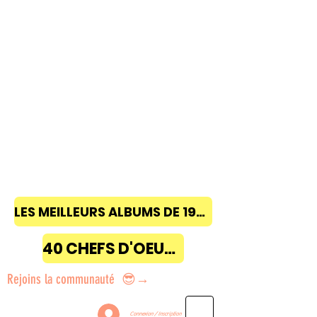
LES MEILLEURS ALBUMS DE 1968 à 2018
40 CHEFS D'OEUVRE
Rejoins la communauté 😎→
Connexion / Inscription