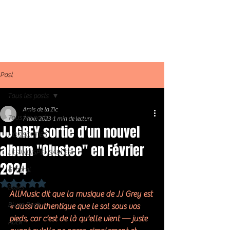
Post
Tous les posts
Amis de la Zic
Tous les posts
7 nov. 2023
1 min de lecture
JJ GREY sortie d'un nouvel
NOS SORTIES
album "Olustee" en Février
LES INDISPENSABLES
2024
Général
Noté NaN étoiles sur 5.
Blues
AllMusic dit que la musique de JJ Grey est 
Blues Rock
« aussi authentique que le sol sous vos 
pieds, car c'est de là qu'elle vient — juste 
Rock