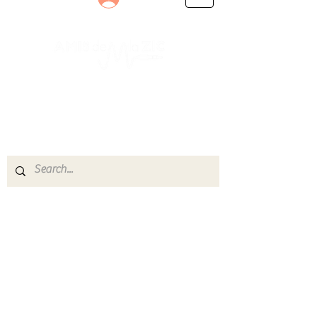
Le rendez-vous des passionnés
de Blues, de Rock et de Soul
Partageons ensemble notre amour de la musique
live.
Découvrez des artistes, vibrez aux concerts et
rejoignez une communauté de passionnés !