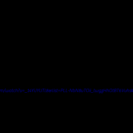
om/watch?v=_14YiJYUTl8&list=PLL-NbN8uTOii_twgzHhOtBT6Vvhs