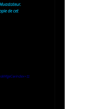
dévastateur.
pie de cet 
hskMzeC&index=11