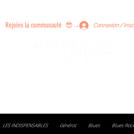
ERTS A FAIRE ENSEMBLE
FEEDBACK SUR LES CONCERTS
LES MEMBRES
Rejoins la communauté 😎→
Connexion / Insc
Le rendez-vous des passionné
de Blues, de Rock et de Soul
Partageons ensemble notre amour de la musique liv
z des artistes, vibrez aux concerts et rejoignez une communa
LES INDISPENSABLES
Général
Blues
Blues Roc