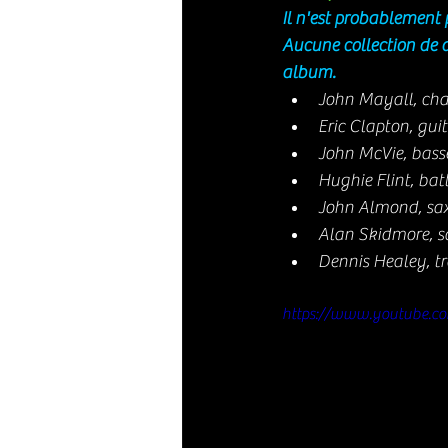
Il n'est probablement 
Aucune collection de d
album. 
John Mayall, cha
Eric Clapton, gui
John McVie, bass
Hughie Flint, batt
John Almond, sa
Alan Skidmore, s
Dennis Healey, t
https://www.youtube.