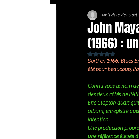
Amis de la Zic
15 oct.
Soft Rock / Folk
Jazz
John Mayal
(1966) : 
Country / Americana
Noté NaN étoiles sur 
Sorti en 1966, Blues B
été pour beaucoup, l'a
Connu sous le nom de 
des deux côtés de l'Atl
Eric Clapton
 avait qui
album, enregistré avec
intention. 
Une production propre 
une référence élevée à 