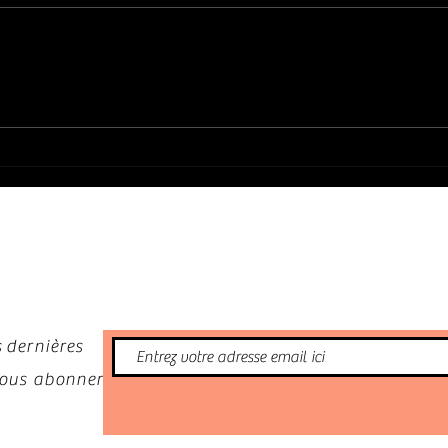
PHIL GUY : CLASSIC CHICAGO STUDIO
TRUDY
SESSION 1982 & LIVE 1985
nformé
 dernières
 vous abonner