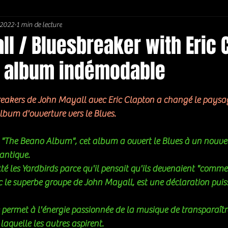
 2022
1 min de lecture
Soul / Funk / Rhythm Blues
Southern rock
Bons Plans
l / Bluesbreaker with Eric 
un album indémodable
5.
reakers de John Mayall avec Eric Clapton a changé le paysage
lbum d'ouverture vers le Blues. 
"The Beano Album", cet album a ouvert le Blues à un nouvea
antique. 
tté les Yardbirds parce qu'il pensait qu'ils devenaient "commer
 le superbe groupe de John Mayall, est une déclaration puis
permet à l'énergie passionnée de la musique de transparaître, 
laquelle les autres aspirent. 