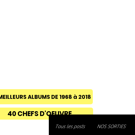
ACCUEIL
A PROPOS
BLOG
CONC
MEILLEURS ALBUMS DE 1968 à 2018
40 CHEFS D'OEUVRE
Découvre
Tous les posts
NOS SORTIES