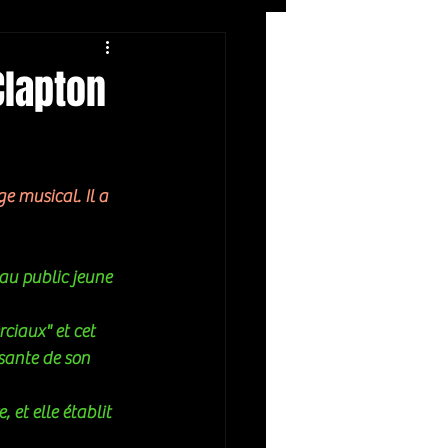
Rock
ZIKERS NIGHT
Clapton
 musical. Il a 
u public jeune 
ciaux" et cet 
sante de son 
et elle établit 