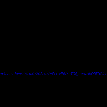
com/watch?v=e297cw0Y80E&list=PLL-NbN8uTOii_twgzHhOtBT6Vv