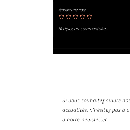
Ajouter une note
HOWARD AND THE WHITE BOYS :
Rédigez un commentaire...
ROSA'S LOUNGE (2014)
Restez i
Si vous souhaitez suivre nos
actualités, n’hésitez pas à
à notre newsletter.