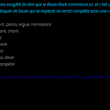
pas exagéré de dire que le Blues-Rock commence ici, et c'est 
isques de blues qui se respecte ne serait complète sans une co
nt, piano, orgue, harmonica
tare, chant
e
erie
xo
ax ténor
rompette
com/watch?v=HquRIGE6zDA&list=PLL-NbN8uTOii_twgzHhOtBT6Vv