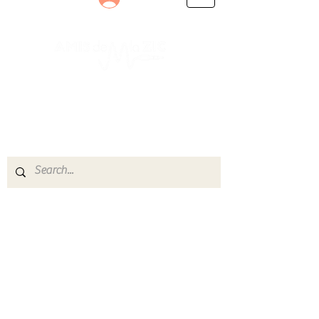
Le rendez-vous des passionnés
de Blues, de Rock et de Soul
Partageons ensemble notre amour de la musique
live.
Découvrez des artistes, vibrez aux concerts et
rejoignez une communauté de passionnés !