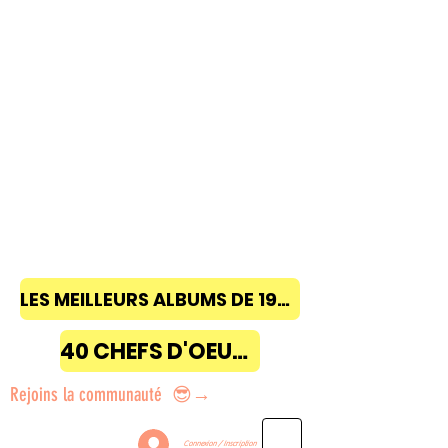
LES MEILLEURS ALBUMS DE 1968 à 2018
40 CHEFS D'OEUVRE
Rejoins la communauté 😎→
Connexion / Inscription