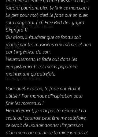
Une hérésie. Parce qu’une fois sur scène, il 
Soft Rock / Folk
faudra pourtant bien le finir ce morceau !  
Le pire pour moi, c'est le fade out en plein 
Jazz
solo magistral ( cf. Free Bird de Lynyrd 
Soul / Funk / Rhythm Blues
Skynyrd )!  
Southern rock
Ou alors, il faudrait que ce fondu soit 
réalisé par les musiciens eux mêmes et non 
Bons Plans
par l'ingénieur du son. 
Rock
Heureusement, le fade out dans les 
enregistrements est moins populaire 
ZIKERS NIGHT
maintenant qu'autrefois. 
Country / Americana
Pour quelle raison, le fade out était il 
utilisé ? Par manque d'inspiration pour 
finir les morceaux ? 
Honnêtement, je n'ai pas la réponse ! La 
seule qui pourrait peut être me satisfaire, 
ce serait de vouloir donner l'impression 
d'un morceau qui ne se termine jamais et 