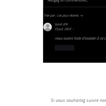
Rédigez un commentaire...
😢
Trier par :
Les plus récents
Isa et JDR
13 juil. 2023
•
nous avons hate d'assister à ce c
J'aime
Restez i
Si vous souhaitez suivre nos