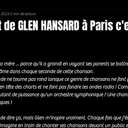
n 2023
1 min de lecture
Soul / Funk / Rhythm Blues
Southern rock
Bons Plans
 de GLEN HANSARD à Paris c'
5.
sa mère ... parce qu'il a grandi en voyant ses parents se battre
on âme dans chaque seconde de cette chanson.
de ne tourne pas rond lorsque ce genre de chansons ne font p
en tête des charts et ne font pas fondre les ondes radio ! Co
tant de puissance qu'un orchestre symphonique ? Une chans
ques !
é de dire ça, mais Glen m'inspire vraiment. Chaque fois que j'éc
'imagine en train de chanter ses chansons devant un public en 