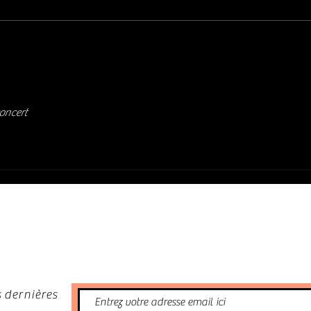
(2026)
(BLOO
oncert
nformé
 dernières