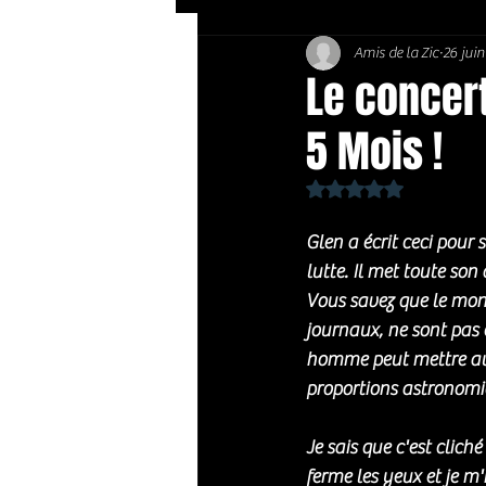
Amis de la Zic
26 jui
Soft Rock / Folk
Jazz
Le concert
5 Mois !
Country / Americana
Noté NaN étoiles sur 
Glen a écrit ceci pour 
lutte. Il met toute s
Vous savez que le mon
journaux, ne sont pas 
homme peut mettre au
proportions astronomi
Je sais que c'est clich
ferme les yeux et je m