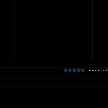
Noté 0 étoile sur 5.
Pas encore de
ROLLING STONES : Foreign Tongues
Farew