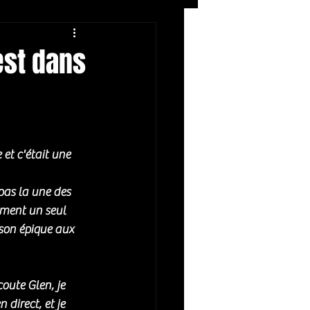
Rock
ZIKERS NIGHT
est dans
 et c'était une 
as la une des 
mment un seul 
on épique aux 
oute Glen, je 
direct, et je 