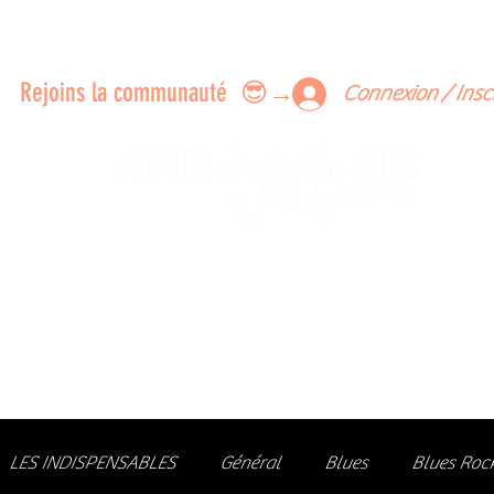
ERTS A FAIRE ENSEMBLE
FEEDBACK SUR LES CONCERTS
LES MEMBRES
Rejoins la communauté 😎→
Connexion / Insc
Le rendez-vous des passionné
de Blues, de Rock et de Soul
Partageons ensemble notre amour de la musique liv
z des artistes, vibrez aux concerts et rejoignez une communa
LES INDISPENSABLES
Général
Blues
Blues Roc