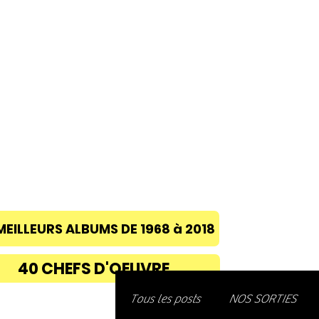
ACCUEIL
A PROPOS
BLOG
CONC
MEILLEURS ALBUMS DE 1968 à 2018
40 CHEFS D'OEUVRE
Découvre
Tous les posts
NOS SORTIES