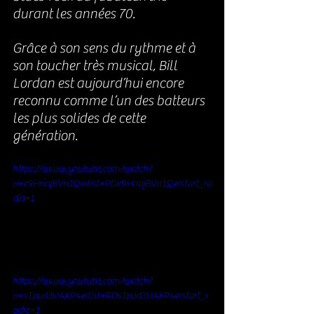
durant les années 70. 
Grâce à son sens du rythme et à 
son toucher très musical, Bill 
Lordan est aujourd’hui encore 
reconnu comme l’un des batteurs 
les plus solides de cette 
génération.
https://www.youtube.com/watch?
v=e9HnajBVn1Q&list=RDe9HnajBVn1Q&start_ra
dio=1
https://www.youtube.com/watch?
v=sTpvd3UAXP4&list=RDsTpvd3UAXP4&start_r
adio=1