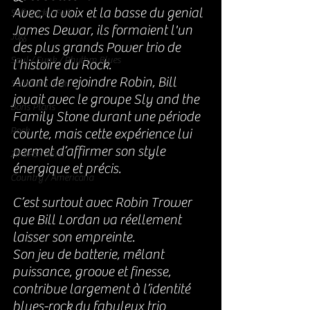
Avec, la voix et la basse du genial 
Soft Rock / Folk
James Dewar, ils formaient l'un 
Jazz
des plus grands Power trio de 
Soul / Funk / Rhythm Blues
l'histoire du Rock.
Avant de rejoindre Robin, Bill 
Southern rock
jouait avec le groupe Sly and the 
Bons Plans
Family Stone durant une période 
Rock
courte, mais cette expérience lui 
permet d’affirmer son style 
ZIKERS NIGHT
énergique et précis.
Country / Americana
C’est surtout avec Robin Trower 
que Bill Lordan va réellement 
laisser son empreinte.
Son jeu de batterie, mêlant 
puissance, groove et finesse, 
contribue largement à l’identité 
blues-rock du fabuleux trio 