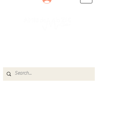
Le rendez-vous des passionnés
de Blues, de Rock et de Soul
Partageons ensemble notre amour de la musique
live.
Découvrez des artistes, vibrez aux concerts et
rejoignez une communauté de passionnés !