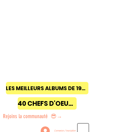
LES MEILLEURS ALBUMS DE 1968 à 2018
40 CHEFS D'OEUVRE
Rejoins la communauté 😎→
Connexion / Inscription