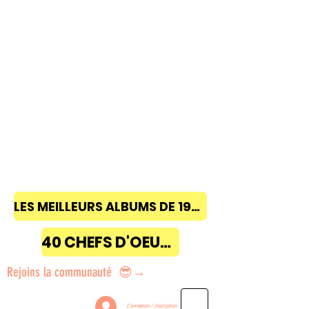
LES MEILLEURS ALBUMS DE 1968 à 2018
40 CHEFS D'OEUVRE
Rejoins la communauté 😎→
Connexion / Inscription