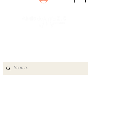
Le rendez-vous des passionnés
de Blues, de Rock et de Soul
Partageons ensemble notre amour de la musique
live.
Découvrez des artistes, vibrez aux concerts et
rejoignez une communauté de passionnés !