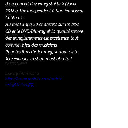
d'un concert live enregistré le 9 février 
Soft Rock / Folk
2018 à The Independent à San Francisco, 
Jazz
Californie. 
Au total il y a 29 chansons sur les trois 
Soul / Funk / Rhythm Blues
CD et le DVD/Blu-ray et la qualité sonore 
Southern rock
des enregistrements est excellente, tout 
Bons Plans
comme le jeu des musiciens. 
Pour les fans de Journey, surtout de la 
Rock
1ère époque,  c'est un must absolu !
ZIKERS NIGHT
Country / Americana
https://www.youtube.com/watch?
v=hyB3nKadyTQ