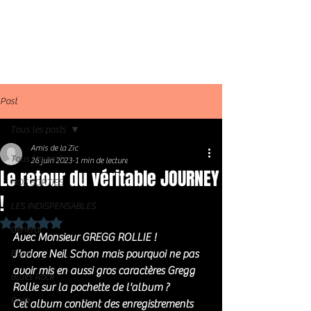
Post
Tous les posts
Amis de la Zic
Tous les posts
26 juin 2023
1 min de lecture
Le retour du véritable JOURNEY
NOS SORTIES
!
LES INDISPENSABLES
Noté NaN étoiles sur 5.
Général
Avec Monsieur GREGG ROLLIE ! 
Blues
J'adore Neil Schon mais pourquoi ne pas 
avoir mis en aussi gros caractères Gregg 
Blues Rock
Rollie sur la pochette de l'album ? 
Rock
Cet album contient des enregistrements 