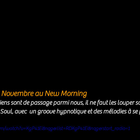
 Novembre au New Morning
ens sont de passage parmi nous, il ne faut les louper 
la Soul, avec  un groove hypnotique et des mélodies à se
om/watch?v=KgP41Ei8nqg&list=RDKgP41Ei8nqg&start_radio=1