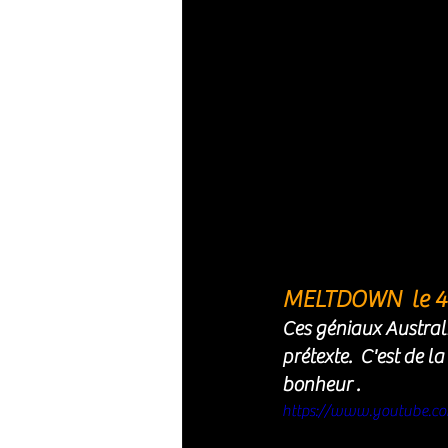
MELTDOWN  le 4
Ces géniaux Australi
prétexte.  C'est de 
bonheur . 
https://www.youtube.c