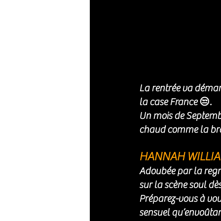
La rentrée va démar
la case France 😒. 
Un mois de Septembr
chaud comme la bra
HANNAH WILLIAMS
Adoubée par la regr
sur la scène soul dè
Préparez-vous à vous
sensuel qu’envoûtant