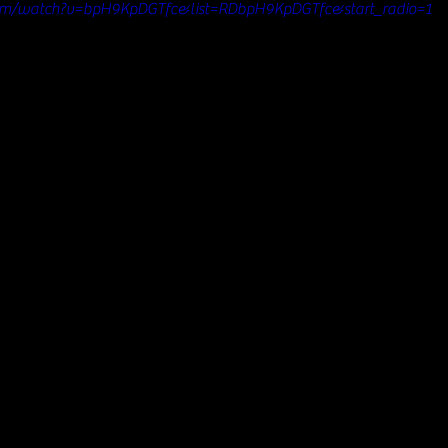
om/watch?v=bpH9KpDGTfc&list=RDbpH9KpDGTfc&start_radio=1