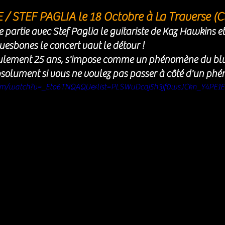
 STEF PAGLIA le 18 Octobre à La Traverse (Cl
 partie avec Stef Paglia le guitariste de Kaz Hawkins et 
esbones le concert vaut le détour ! 
ulement 25 ans, s'impose comme un phénomène du blue
bsolument si vous ne voulez pas passer à côté d'un phé
com/watch?v=_Eto6TNQAQU&list=PLSWuDcaj5h3jf0wsJCkn_Y4PE1