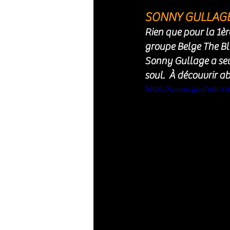
SONNY GULLAGE /
Rien que pour la 1ère
groupe Belge The Blu
Sonny Gullage 
a se
soul.  À découvrir a
https://www.youtube.