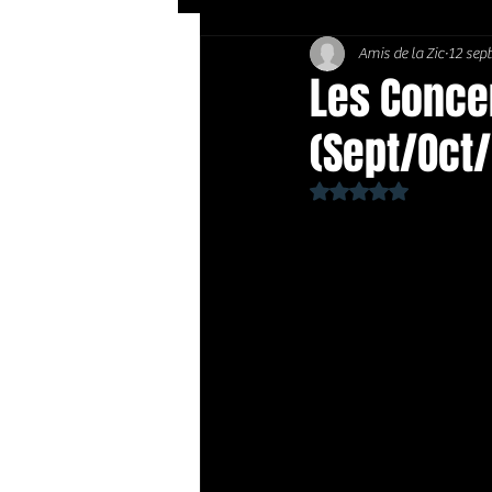
Amis de la Zic
12 sept
Soft Rock / Folk
Jazz
Les Concer
(Sept/Oct
Country / Americana
Noté NaN étoiles sur 