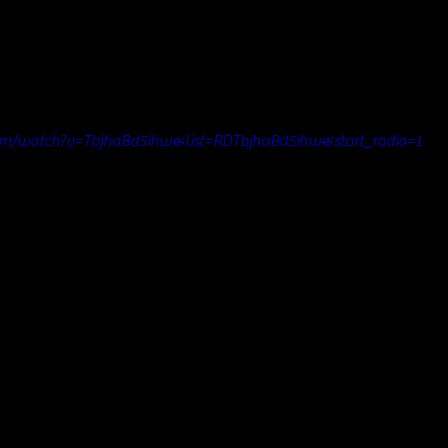
om/watch?v=TbjhaBd5ihw&list=RDTbjhaBd5ihw&start_radio=1