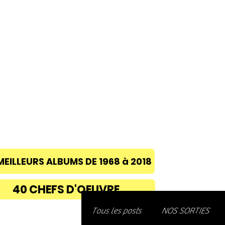
ACCUEIL
A PROPOS
BLOG
CONC
MEILLEURS ALBUMS DE 1968 à 2018
40 CHEFS D'OEUVRE
Découvre
Tous les posts
NOS SORTIES