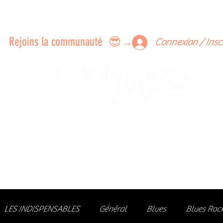
ERTS A FAIRE ENSEMBLE
FEEDBACK SUR LES CONCERTS
LES MEMBRES
Rejoins la communauté 😎→
Connexion / Insc
Le rendez-vous des passionné
de Blues, de Rock et de Soul
Partageons ensemble notre amour de la musique liv
z des artistes, vibrez aux concerts et rejoignez une communa
LES INDISPENSABLES
Général
Blues
Blues Roc