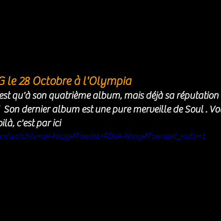
le 28 Octobre à l'Olympia 
est qu'à son quatrième album, mais déjà sa réputation 
  Son dernier album est une pure merveille de Soul . Vo
là, c'est par ici
om/watch?v=aK-NxagiATo&list=RDaK-NxagiATo&start_radio=1