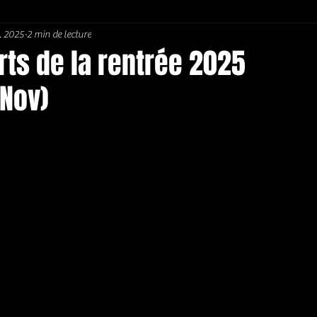
. 2025
2 min de lecture
Soul / Funk / Rhythm Blues
Southern rock
Bons Plans
ts de la rentrée 2025
/Nov)
5.