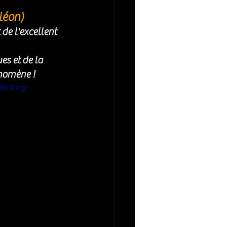
éon) 
de l'excellent 
s et de la 
nomène ! 
EBnWxrg