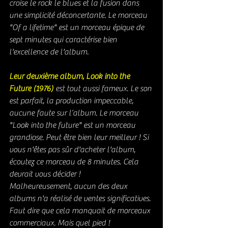
croise le rock le blues et la fusion dans  
une simplicité déconcertante. Le morceau 
"Of a lifetime" 
est un morceau épique de 
sept minutes qui caractérise bien 
l'excellence de l'album. 
Leur deuxième album, Look into the 
Future (1976) 
est tout aussi fameux. 
Le son 
est parfait, la production impeccable, 
aucune faute sur l’album. Le morceau 
"Look into the future" est un morceau 
grandiose. Peut être bien leur meilleur ! 
Si 
vous n'êtes pas sûr d'acheter l'album, 
écoutez ce morceau de 8 minutes. Cela 
devrait vous décider !  
Malheureusement, aucun des deux 
albums n'a réalisé de ventes significatives. 
Faut dire que cela manquait de morceaux 
commerciaux. Mais quel pied !