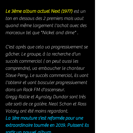
Le 3ème album actuel Next (1977) 
est un 
ton en dessous des 2 premiers mais vaut 
quand même largement l'achat avec des 
morceaux tel que "Nickel and dime" . 
C'est après que cela va progressivement se 
gâcher. Le groupe, à la recherche d'un 
succès commercial ( on peut aussi les 
comprendre), va embaucher le chanteur 
Steve Perry. Le succès commercial, ils vont 
l'obtenir et vont basculer progressivement 
dans un Rock FM	d'ascenseur. 
Gregg Rollie et Aynsley Dundar sont très 
vite sorti de ce galère. Neal Schon et Ross 
Valory ont été moins regardant. 
La 1ère mouture s'est reformée pour une 
extraordinaire tournée en 2019. Puissent ils 
sortir un nouvel album ...