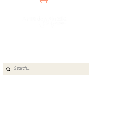
Le rendez-vous des passionnés
de Blues, de Rock et de Soul
Partageons ensemble notre amour de la musique
live.
Découvrez des artistes, vibrez aux concerts et
rejoignez une communauté de passionnés !