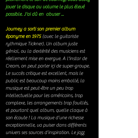
jouer le disque au volume le plus élevé 
possible. J'ai dû en  abuser ...
Journey a sorti son premier album 
éponyme en 1975
 (avec le guitariste 
rythmique Tickner). Un album juste 
génial, ou la dextérité des musiciens est 
réellement mise en exergue. A l'instar de 
Cream, on peut parler içi de super-groupe. 
Le succès critique est excellent, mais le 
public est beaucoup moins emballé, la 
musique est peut-être un peu trop 
intellectuelle pour les américains, trop 
complexe, les arrangements trop fouillés, 
et pourtant quel album, quelle claque à 
son écoute ! La musique d’une richesse 
exceptionnelle, va puiser dans différents 
univers ses sources d’inspiration. Le jazz 