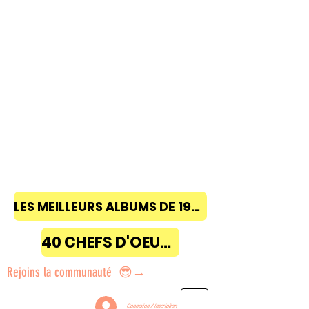
LES MEILLEURS ALBUMS DE 1968 à 2018
40 CHEFS D'OEUVRE
Rejoins la communauté 😎→
Connexion / Inscription