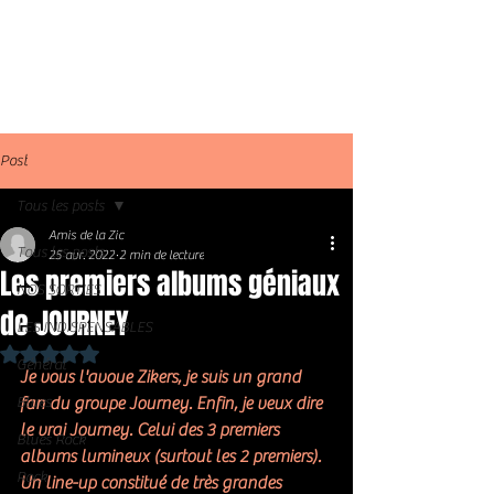
Post
Tous les posts
Amis de la Zic
Tous les posts
25 avr. 2022
2 min de lecture
Les premiers albums géniaux
NOS SORTIES
de JOURNEY
LES INDISPENSABLES
Noté NaN étoiles sur 5.
Général
Je vous l'avoue Zikers, je suis un grand 
Blues
fan du groupe Journey. Enfin, je veux dire 
le vrai Journey. Celui des 3 premiers 
Blues Rock
albums lumineux (surtout les 2 premiers). 
Rock
Un line-up constitué de très grandes 