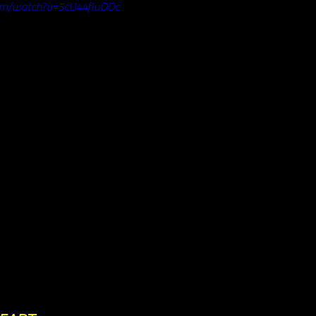
om/watch?v=5cU44fIuODc