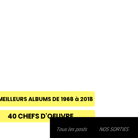
ACCUEIL
A PROPOS
BLOG
CONC
MEILLEURS ALBUMS DE 1968 à 2018
40 CHEFS D'OEUVRE
Découvre
Tous les posts
NOS SORTIES