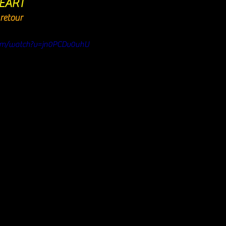
EART
retour
com/watch?v=jn0PCDv0uhU