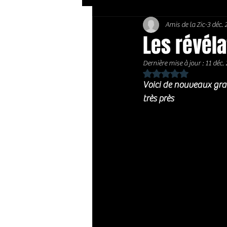
Amis de la Zic
3 déc.
Soft Rock / Folk
Jazz
Les révél
Dernière mise à jour :
11 déc.
Country / Americana
Noté NaN étoiles sur 
Voici de nouveaux gran
très près 