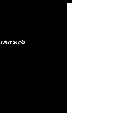
Rock
ZIKERS NIGHT
uivre de très 