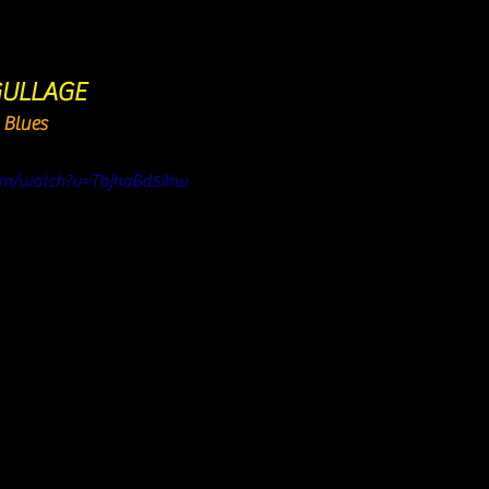
GULLAGE
 Blues
om/watch?v=TbjhaBd5ihw