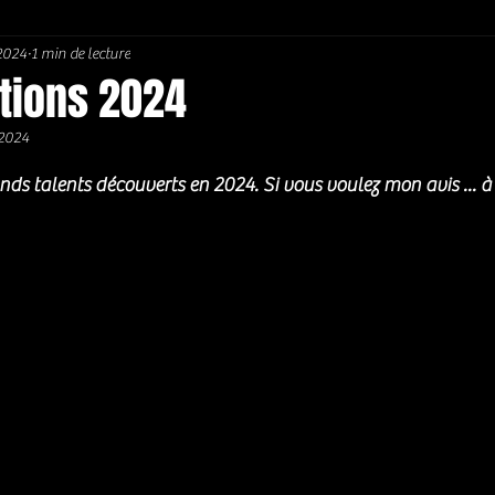
 2024
1 min de lecture
Soul / Funk / Rhythm Blues
Southern rock
Bons Plans
ations 2024
 2024
5.
ds talents découverts en 2024. Si vous voulez mon avis ... à s