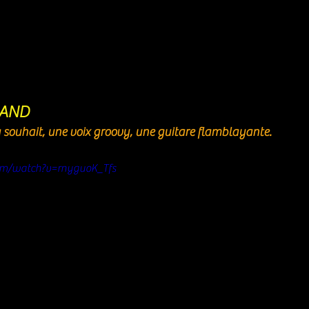
AND 
 souhait, une voix groovy, une guitare flamblayante.
om/watch?v=rnyguoK_Tfs