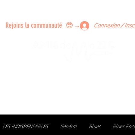
ERTS A FAIRE ENSEMBLE
FEEDBACK SUR LES CONCERTS
LES MEMBRES
Rejoins la communauté 😎→
Connexion / Insc
Le rendez-vous des passionné
de Blues, de Rock et de Soul
Partageons ensemble notre amour de la musique liv
z des artistes, vibrez aux concerts et rejoignez une communa
LES INDISPENSABLES
Général
Blues
Blues Roc