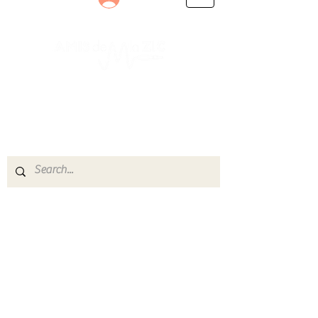
Le rendez-vous des passionnés
de Blues, de Rock et de Soul
Partageons ensemble notre amour de la musique
live.
Découvrez des artistes, vibrez aux concerts et
rejoignez une communauté de passionnés !