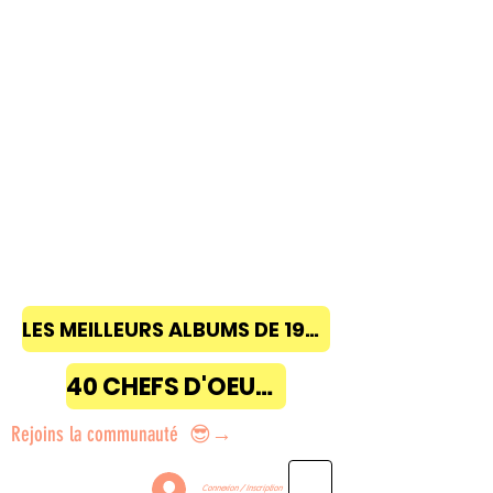
LES MEILLEURS ALBUMS DE 1968 à 2018
40 CHEFS D'OEUVRE
Rejoins la communauté 😎→
Connexion / Inscription