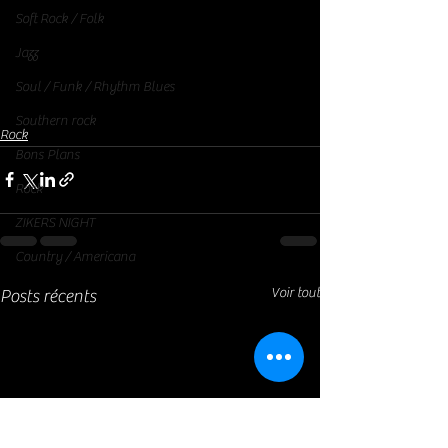
Soft Rock / Folk
Jazz
Soul / Funk / Rhythm Blues
Southern rock
Rock
Bons Plans
Rock
ZIKERS NIGHT
Country / Americana
Voir tout
Posts récents