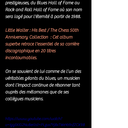
prestigieuses, du Blues Hall of Fame au 
Rock and Roll Hall of Fame où son nom 
sera logé pour l'éternité à partir de 1988. 
Little Walter : His Best / The Chess 50th 
Anniversary Collection  : Cet album 
superbe retrace l'essentiel de sa carrière 
discographique en 20 titres 
incontournables.
On se souvient de lui comme de l’un des 
véritables géants du blues, un musicien 
dont l’impact continue de résonner tant 
auprès des mélomanes que de ses 
collègues musiciens.
https://www.youtube.com/watch?
v=IggtXIG2Nv8&list=PLzvx7Yj8xTWeYa9sfZCX98