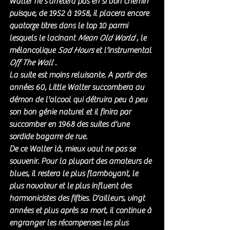
Walter ne s'arrêtera pas en si bon chemin 
puisque, de 1952 à 1958, il placera encore 
quatorze titres dans le top 10 parmi 
lesquels le lacinant 
Mean Old World
 , le 
mélancolique 
Sad Hours
 et l'instrumental 
Off The Wall
 . 
La suite est moins reluisante. A partir des 
années 60, Little Walter succombera au 
démon de l'alcool qui détruira peu à peu 
son bon génie naturel et il finira par 
succomber en 1968 des suites d'une 
sordide bagarre de rue. 
De ce Walter là, mieux vaut ne pas se 
souvenir. Pour la plupart des amateurs de 
blues, il restera le plus flamboyant, le 
plus novateur et le plus influent des 
harmonicistes des fifties. D'ailleurs, vingt 
années et plus après sa mort, il continue à 
engranger les récompenses les plus 