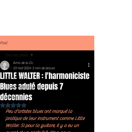
Post
Tous les posts
Amis de la Zic
Tous les posts
23 mai 2024
3 min de lecture
LITTLE WALTER : l'harmoniciste
NOS SORTIES
Blues adulé depuis 7
LES INDISPENSABLES
décennies
Général
Noté NaN étoiles sur 5.
Blues
Peu d’artistes blues ont marqué la 
Blues Rock
pratique de leur instrument comme Little 
Walter. Si pour la guitare, il y a eu un 
Rock