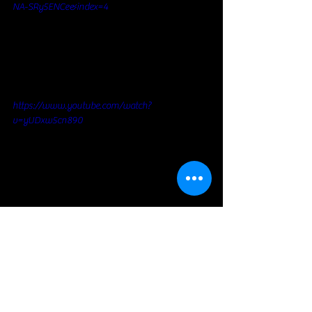
NA-SRy5ENCe&index=4
https://www.youtube.com/watch?
v=yUDxw5cn890
https://www.youtube.com/watch?
v=bp7NKoXopus