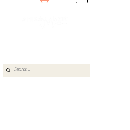
Le rendez-vous des passionnés
de Blues, de Rock et de Soul
Partageons ensemble notre amour de la musique
live.
Découvrez des artistes, vibrez aux concerts et
rejoignez une communauté de passionnés !