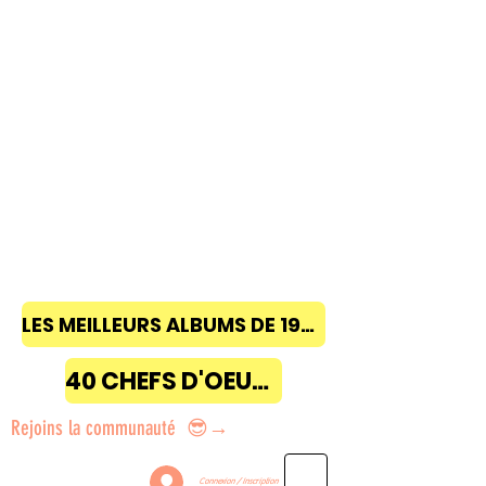
LES MEILLEURS ALBUMS DE 1968 à 2018
40 CHEFS D'OEUVRE
Rejoins la communauté 😎→
Connexion / Inscription