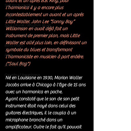
avant et un après B.B. King, pour 
Soft Rock / Folk
l’harmonica il y a encore plus 
incontestablement un avant et un après 
Jazz
Little Walter. John Lee “Sonny Boy” 
Soul / Funk / Rhythm Blues
Williamson en avait déjà fait un 
Southern rock
instrument de premier plan, mais Little 
Walter est allé plus loin, en définissant un 
Bons Plans
symbole du blues et transformant 
Rock
l’harmoniciste en musicien à part entière. 
("Soul Bag") 
ZIKERS NIGHT
Country / Americana
Né en Louisiane en 1930, Marion Walter 
Jacobs arrive à Chicago à l'âge de 15 ans 
avec un harmonica en poche. 
Ayant constaté que le son de son petit 
instrument était noyé dans celui des 
guitares électriques, il le coupla à un 
microphone branché dans un 
amplificateur. Outre le fait qu'il pouvait 