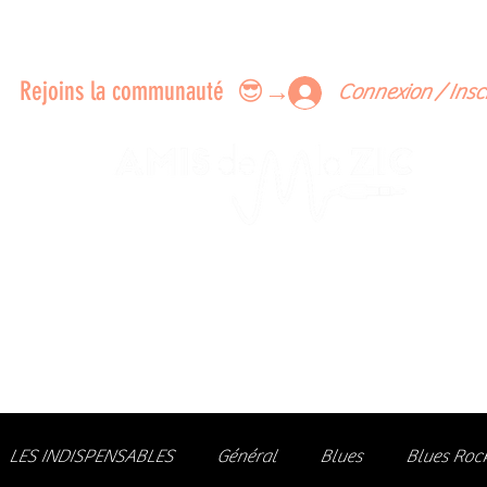
ERTS A FAIRE ENSEMBLE
FEEDBACK SUR LES CONCERTS
LES MEMBRES
Rejoins la communauté 😎→
Connexion / Insc
Le rendez-vous des passionné
de Blues, de Rock et de Soul
Partageons ensemble notre amour de la musique liv
z des artistes, vibrez aux concerts et rejoignez une communa
LES INDISPENSABLES
Général
Blues
Blues Roc