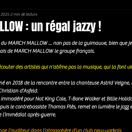
n 2025
2 min de lecture
Soul / Funk / Rhythm Blues
Southern rock
Bons Plans
OW : un régal jazzy !
5.
r du MARCH MALLOW ... non pas de la guimauve, bien que je 
 mais de MARCH MALLOW le groupe français. 
couter des artistes qui n'abîme pas la musique, qui la font vi
n 2018 de la rencontre entre la chanteuse Astrid Veigne, le 
hristian d’Asfeld.
modéré pour Nat King Cole, T-Bone Walker et Billie Holiday,
puis le contrebassiste Thomas Plès, remet en lumière le jazz e
e l’immédiat après-guerre.
l’auditeur dans l’atmosphère d’un club new-yorkais.