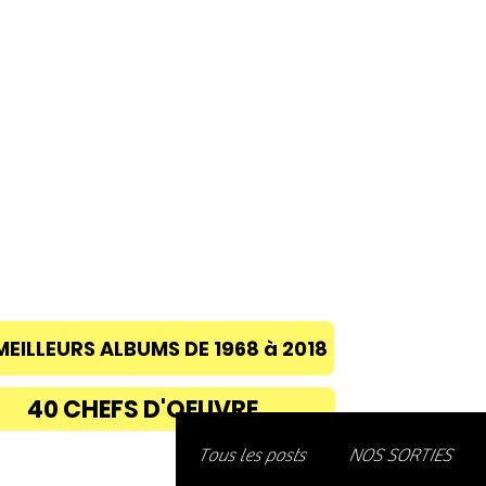
ACCUEIL
A PROPOS
BLOG
CONC
MEILLEURS ALBUMS DE 1968 à 2018
40 CHEFS D'OEUVRE
Découvre
Tous les posts
NOS SORTIES