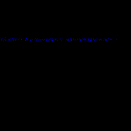
com/watch?v=WUSZeH-XVPg&list=RDO5E5bVdsO8E&index=5