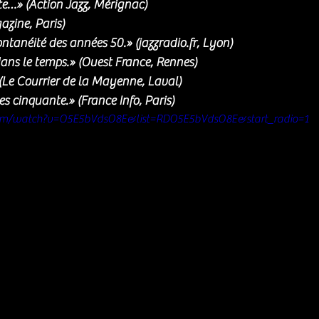
te…» (Action Jazz, Mérignac)
azine, Paris)
ontanéité des années 50.» (jazzradio.fr, Lyon)
ns le temps.» (Ouest France, Rennes)
» (Le Courrier de la Mayenne, Laval)
 cinquante.» (France Info, Paris)
om/watch?v=O5E5bVdsO8E&list=RDO5E5bVdsO8E&start_radio=1