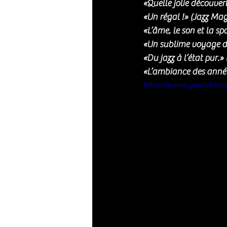
«Quelle jolie découver
«Un régal !» (Jazz Mag
«L’âme, le son et la sp
«Un sublime voyage da
«Du jazz à l’état pur.
«L’ambiance des années
https://www.youtube.c