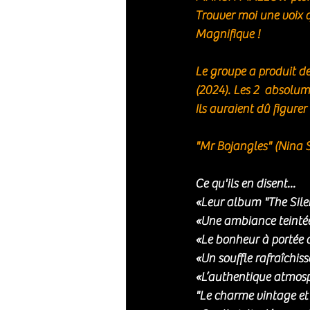
Trouver moi une voix qu
Magnifique ! 
Le groupe a produit de
(2024). Les 2  absolu
Ils auraient dû figurer
"Mr Bojangles" (Nina S
Ce qu'ils en disent...
«Leur album "The Sile
«Une ambiance teintée
«Le bonheur à portée d’
«Un souffle rafraîchis
«L’authentique atmosp
"Le charme vintage et 