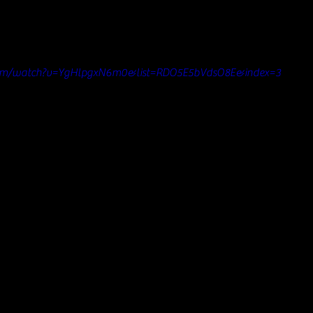
com/watch?v=YgHlpgxN6m0&list=RDO5E5bVdsO8E&index=3