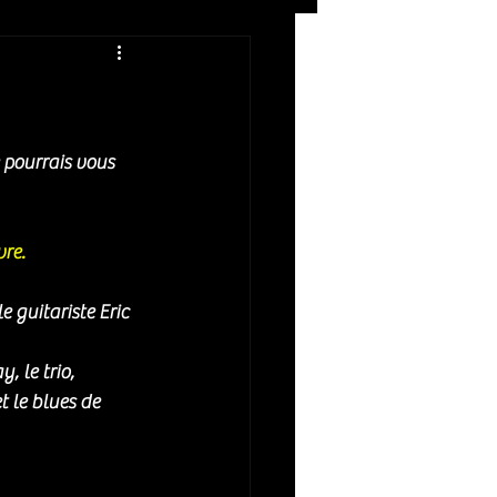
Rock
ZIKERS NIGHT
pourrais vous 
vre.
guitariste Eric 
 le trio, 
t le blues de 