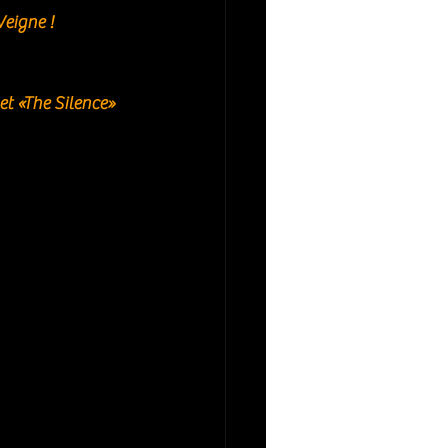
Veigne ! 
et «The Silence» 