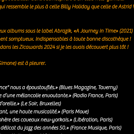
i ressemble le plus à celle Billy Holiday que celle de Astrid 
ux albums sous le label Abrazik, «A Journey in Time» (2021) 
ment somptueux. Indispensables à toute bonne discothèque !
 dans les Zicawards 2024 si je les avais découvert plus tôt ! 
imone) est à pleurer.
nce" nous a époustouflés.» (Blues Magazine, Taverny)
 d’une mélancolie envoutante.» (Radio France, Paris)
oreille.» (Le Soir, Bruxelles)
sant, une haute musicalité.» (Paris Move)
hère des caveaux new-yorkais.» (Libération, Paris)
délicat du jazz des années 50.» (France Musique, Paris)