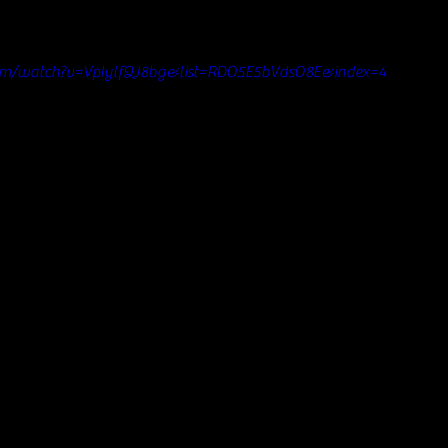
om/watch?v=VpIylfQJ8bg&list=RDO5E5bVdsO8E&index=4