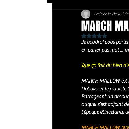
Amis de la Zic
26 jui
Soft Rock / Folk
Jazz
MARCH MALL
Noté NaN étoiles sur 
Country / Americana
Je voudrai vous parle
en parler pas mal ...
Que ça fait du bien d'é
MARCH MALLOW est né e
Doboka et le pianiste C
Partageant un amour im
auquel s’est adjoint de
l’époque étincelante d
MARCH MALLOW plonge 