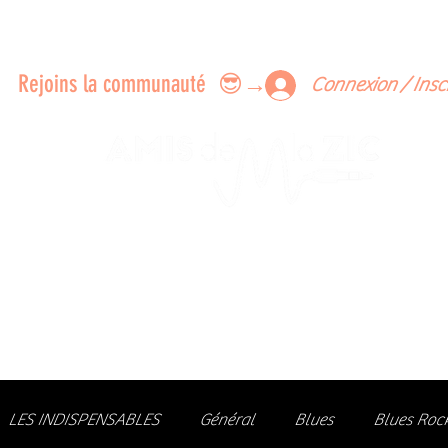
ERTS A FAIRE ENSEMBLE
FEEDBACK SUR LES CONCERTS
LES MEMBRES
Rejoins la communauté 😎→
Connexion / Insc
Le rendez-vous des passionné
de Blues, de Rock et de Soul
Partageons ensemble notre amour de la musique liv
z des artistes, vibrez aux concerts et rejoignez une communa
LES INDISPENSABLES
Général
Blues
Blues Roc