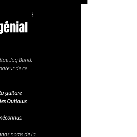
Rock
ZIKERS NIGHT
génial
Blue Jug Band. 
mateur de ce 
a guitare 
 les Outlaws 
 méconnus. 
rands noms de la 