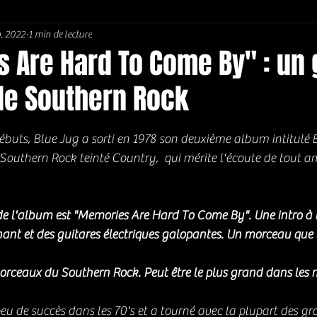
v. 2022
1 min de lecture
Soul / Funk / Rhythm Blues
Southern rock
Bons Plans
 Are Hard To Come By" : un 
e Southern Rock
5.
débuts, Blue Jug a sorti en 1978 son deuxième album intitulé 
outhern Rock teinté Country,  qui mérite l'écoute de tout a
e l'album est "Memories Are Hard To Come By". Une intro à l
hant et des guitares électriques galopantes. Un morceau que
orceaux du Southern Rock. Peut être le plus grand dans les
u de succès dans les 70's et a tourné avec la plupart des g