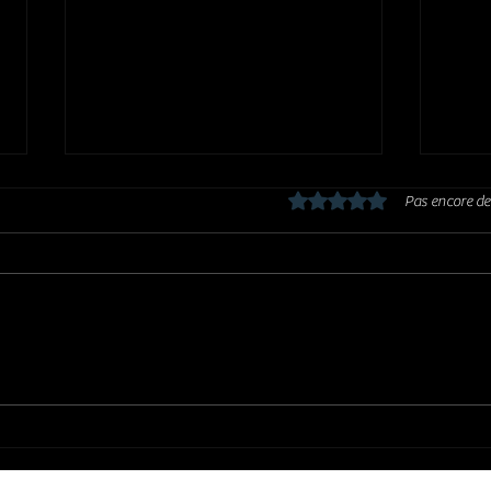
Noté 0 étoile sur 5.
Pas encore de
BRUCE MARSHALL GROUP : Kalispell
SHAWN
(2003)
telle