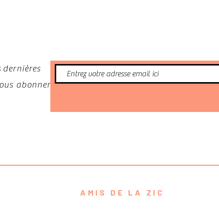
nformé
 dernières
 vous abonner
AMIS DE LA ZIC
contact@amisdelazic.com