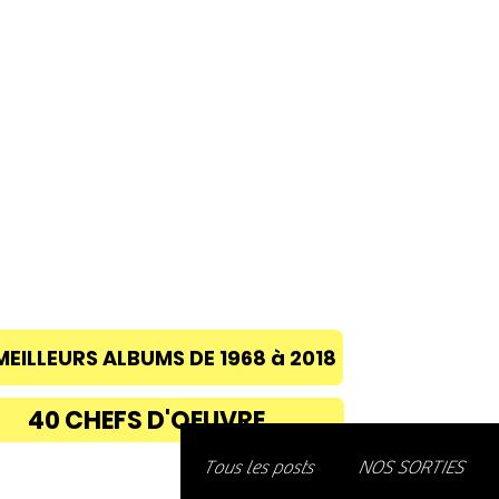
ACCUEIL
A PROPOS
BLOG
CONC
MEILLEURS ALBUMS DE 1968 à 2018
40 CHEFS D'OEUVRE
Découvre
Tous les posts
NOS SORTIES