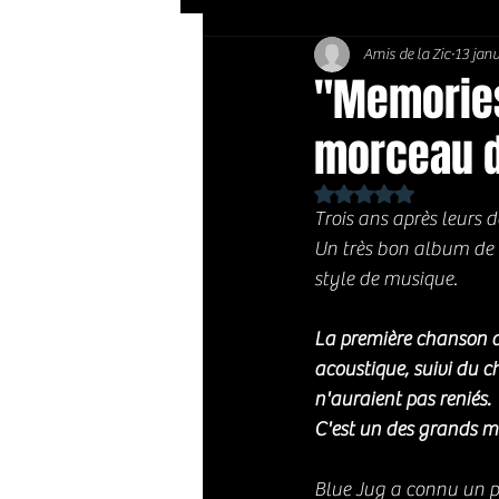
Amis de la Zic
13 jan
Soft Rock / Folk
Jazz
"Memories
morceau d
Country / Americana
Noté NaN étoiles sur 
Trois ans après leurs 
Un très bon album de S
style de musique. 
La première chanson d
acoustique, suivi du c
n'auraient pas reniés. 
C'est un des grands m
Blue Jug a connu un pe