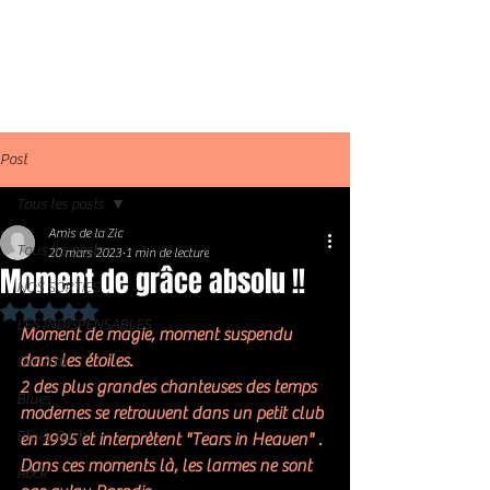
Post
Tous les posts
Amis de la Zic
Tous les posts
20 mars 2023
1 min de lecture
Moment de grâce absolu !!
NOS SORTIES
Noté NaN étoiles sur 5.
LES INDISPENSABLES
Moment de magie, moment suspendu 
dans les étoiles. 
Général
2 des plus grandes chanteuses des temps 
Blues
modernes se retrouvent dans un petit club 
Blues Rock
en 1995 et interprètent "Tears in Heaven" . 
Dans ces moments là, les larmes ne sont 
Rock