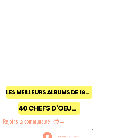
LES MEILLEURS ALBUMS DE 1968 à 2018
40 CHEFS D'OEUVRE
Rejoins la communauté 😎→
Connexion / Inscription