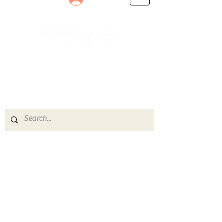
Le rendez-vous des passionnés
de Blues, de Rock et de Soul
Partageons ensemble notre amour de la musique
live.
Découvrez des artistes, vibrez aux concerts et
rejoignez une communauté de passionnés !