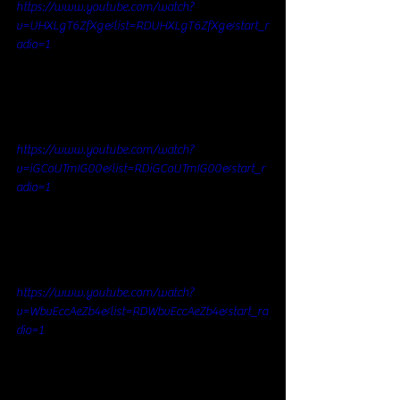
https://www.youtube.com/watch?
v=UHXLgT6ZfXg&list=RDUHXLgT6ZfXg&start_r
adio=1
https://www.youtube.com/watch?
v=iGCoUTmIG00&list=RDiGCoUTmIG00&start_r
adio=1
https://www.youtube.com/watch?
v=WbvEccAeZb4&list=RDWbvEccAeZb4&start_ra
dio=1