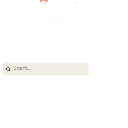
Le rendez-vous des passionnés
de Blues, de Rock et de Soul
Partageons ensemble notre amour de la musique
live.
Découvrez des artistes, vibrez aux concerts et
rejoignez une communauté de passionnés !