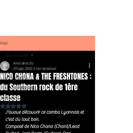
Post
Tous les posts
Amis de la Zic
Tous les posts
29 sept. 2025
1 min de lecture
NICO CHONA & THE FRESHTONES :
NOS SORTIES
du Southern rock de 1ère
LES INDISPENSABLES
classe
Général
Noté NaN étoiles sur 5.
Blues
J'avoue découvrir ce combo Lyonnais et 
Blues Rock
c'est du tout bon.
Composé de Nico Chona (Chant/Lead 
Rock