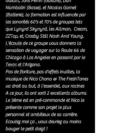
Guitar), Joris Perrin (Guitare), Dan 
Soft Rock / Folk
Nambotin (Basse), et Nicolas Gamet 
(Batterie), la formation est influencée par 
Jazz
les sonorités 60's et 70's de groupes tels 
Soul / Funk / Rhythm Blues
que Lynyrd Skynyrd, les Allman,  Cream, 
Southern rock
ZZTop, et, Crosby Still Nash And Young.
L'écoute de ce groupe vous donnera la 
Bons Plans
sensation de voyager sur la Route 66 de 
Rock
Chicago à Los Angeles en passant par le 
Texas et l'Arizona.
ZIKERS NIGHT
Pas de fioriture, pas d’effets inutiles, la 
Country / Americana
musique de Nico Chona & The FreshTones 
va droit au but, à l’essentiel, aux racines
A ce jour, ils ont sorti 2 excellents albums. 
Le 3ème est en pré-commande et Nico le 
présente comme son projet le plus 
personnel et ambitieux de sa carrière. 
Ecoutez moi ça , vous devriez au moins 
bouger le petit doigt ! 