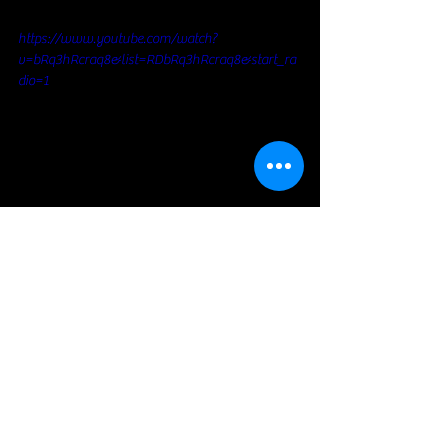
https://www.youtube.com/watch?
v=bRq3hRcraq8&list=RDbRq3hRcraq8&start_ra
dio=1
Southern rock
Voir tout
Posts récents