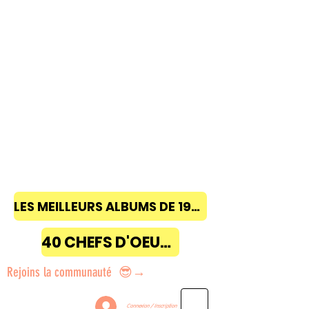
LES MEILLEURS ALBUMS DE 1968 à 2018
40 CHEFS D'OEUVRE
Rejoins la communauté 😎→
Connexion / Inscription