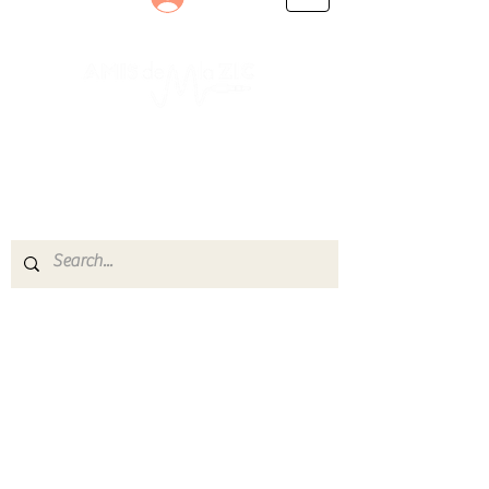
Le rendez-vous des passionnés
de Blues, de Rock et de Soul
Partageons ensemble notre amour de la musique
live.
Découvrez des artistes, vibrez aux concerts et
rejoignez une communauté de passionnés !