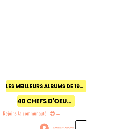
LES MEILLEURS ALBUMS DE 1968 à 2018
40 CHEFS D'OEUVRE
Rejoins la communauté 😎→
Connexion / Inscription