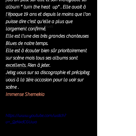
Soft Rock / Folk
album " turn the heat  up" . Elle avait à 
l'époque 19 ans et depuis le moins que l'on 
Jazz
puisse dire c'est qu'elle a plus que 
Soul / Funk / Rhythm Blues
largement confirmé. 
Elle est l'une des très grandes chanteuses 
Southern rock
Blues de notre temps. 
Bons Plans
Elle est à écouter bien sûr prioritairement 
Rock
sur scène mais tous ses albums sont 
excellents. Rien à jeter. 
ZIKERS NIGHT
Jetez vous sur sa discographie et précipitez 
Country / Americana
vous à la 1ère occasion pour la voir sur 
scène . 
Immense Shemekia 
https://www.youtube.com/watch?
v=_QeNxdCGUwo