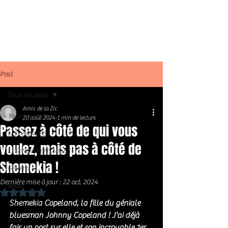
Post
Tous les posts
Amis de la Zic
Tous les posts
20 août 2024
1 min de lecture
Passez à côté de qui vous
NOS SORTIES
voulez, mais pas à côté de
LES INDISPENSABLES
Shemekia !
Général
Dernière mise à jour :
22 oct. 2024
Blues
Noté NaN étoiles sur 5.
Shemekia Copeland, la fille du géniale 
Blues Rock
bluesman Johnny Copeland ! J'ai déjà 
Rock
fais un post sur elle et son incroyable 1er 