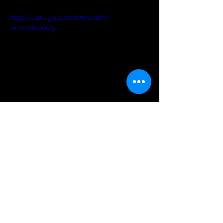
https://www.youtube.com/watch?
v=ZV738h0tKZg
Blues
Voir tout
Posts récents