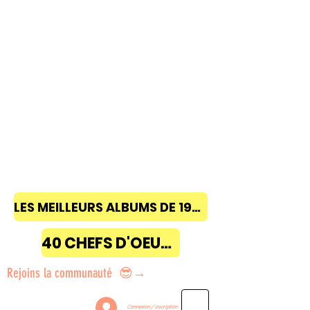
LES MEILLEURS ALBUMS DE 1968 à 2018
40 CHEFS D'OEUVRE
Rejoins la communauté 😎→
Connexion / Inscription