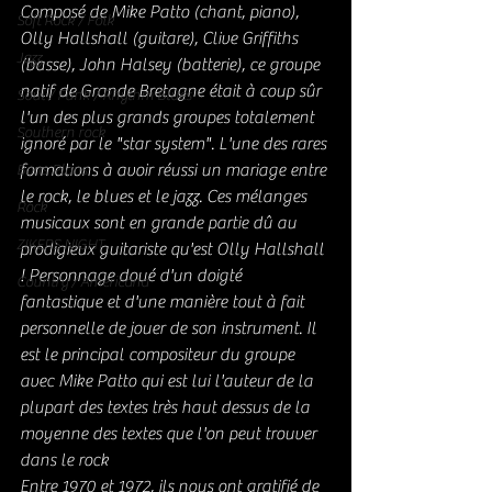
Composé de Mike Patto (chant, piano), 
Soft Rock / Folk
Olly Hallshall (guitare), Clive Griffiths 
Jazz
(basse), John Halsey (batterie), ce groupe 
natif de Grande Bretagne était à coup sûr 
Soul / Funk / Rhythm Blues
l'un des plus grands groupes totalement 
Southern rock
ignoré par le "star system". L'une des rares 
formations à avoir réussi un mariage entre 
Bons Plans
le rock, le blues et le jazz. Ces mélanges 
Rock
musicaux sont en grande partie dû au 
ZIKERS NIGHT
prodigieux guitariste qu'est Olly Hallshall 
! Personnage doué d'un doigté 
Country / Americana
fantastique et d'une manière tout à fait 
personnelle de jouer de son instrument. Il 
est le principal compositeur du groupe 
avec Mike Patto qui est lui l'auteur de la 
plupart des textes très haut dessus de la 
moyenne des textes que l'on peut trouver 
dans le rock 
Entre 1970 et 1972, ils nous ont gratifié de 