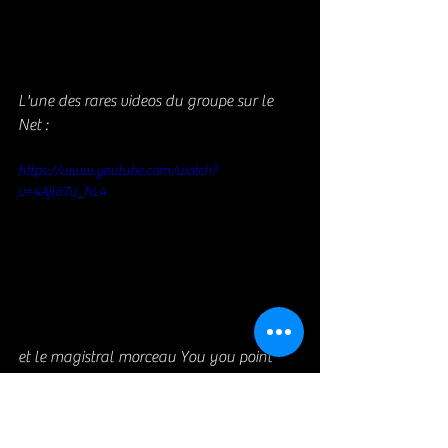
L'une des rares videos du groupe sur le 
Net :
https://www.youtube.com/watch?
v=4Ajl67u_hL4
et le magistral morceau You you point 
your finger (attention chef d'oeuvre) :
https://www.youtube.com/watch?
v=h4rsHA0tBMs