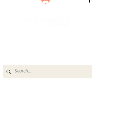
Le rendez-vous des passionnés
de Blues, de Rock et de Soul
Partageons ensemble notre amour de la musique
live.
Découvrez des artistes, vibrez aux concerts et
rejoignez une communauté de passionnés !