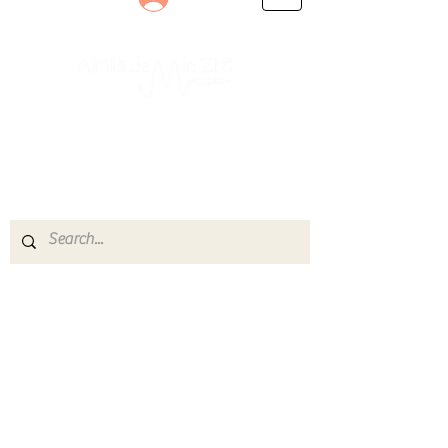
Le rendez-vous des passionnés
de Blues, de Rock et de Soul
Partageons ensemble notre amour de la musique
live.
Découvrez des artistes, vibrez aux concerts et
rejoignez une communauté de passionnés !