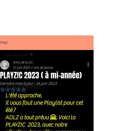
Post
Tous les posts
Amis de la Zic
Tous les posts
11 juin 2023
1 min de lecture
PLAYZIC 2023 ( à mi-année)
NOS SORTIES
Dernière mise à jour :
24 juin 2023
LES INDISPENSABLES
Noté NaN étoiles sur 5.
L'été approche. 
Général
Il vous faut une Playlist pour cet 
Blues
été ? 
ADLZ a tout prévu 🤗. Voici la 
Blues Rock
PLAYZIC  2023, avec notre 
Rock