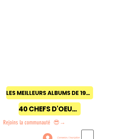
LES MEILLEURS ALBUMS DE 1968 à 2018
40 CHEFS D'OEUVRE
Rejoins la communauté 😎→
Connexion / Inscription