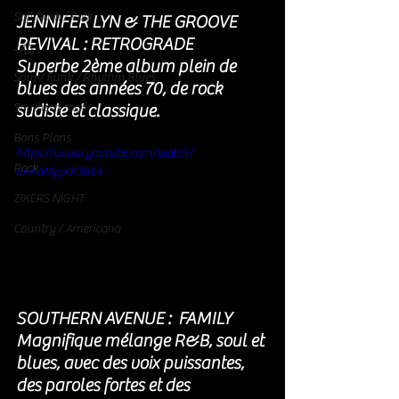
Soft Rock / Folk
JENNIFER LYN & THE GROOVE 
REVIVAL : RETROGRADE
Jazz
Superbe 2ème album plein de 
Soul / Funk / Rhythm Blues
blues des années 70, de rock 
Southern rock
sudiste et classique.
Bons Plans
https://www.youtube.com/watch?
Rock
v=AaMpjXK36E4
ZIKERS NIGHT
Country / Americana
SOUTHERN AVENUE :  FAMILY 
Magnifique mélange R&B, soul et 
blues, avec des voix puissantes, 
des paroles fortes et des 