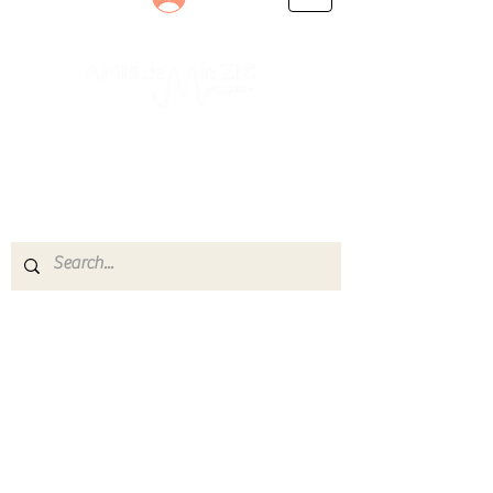
Le rendez-vous des passionnés
de Blues, de Rock et de Soul
Partageons ensemble notre amour de la musique
live.
Découvrez des artistes, vibrez aux concerts et
rejoignez une communauté de passionnés !