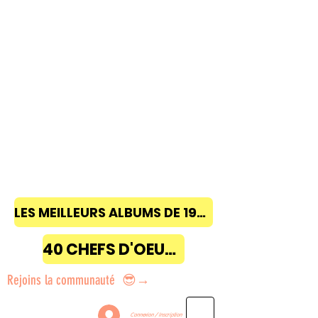
LES MEILLEURS ALBUMS DE 1968 à 2018
40 CHEFS D'OEUVRE
Rejoins la communauté 😎→
Connexion / Inscription