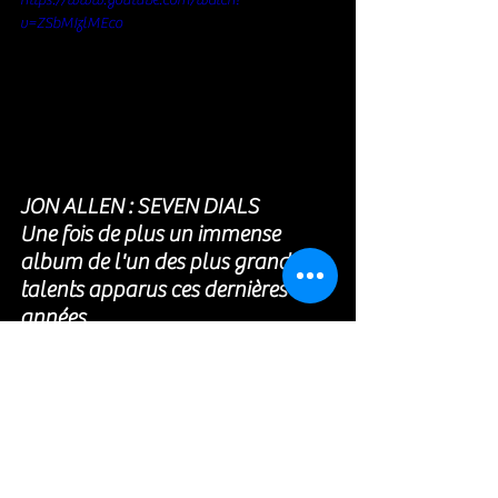
https://www.youtube.com/watch?
v=ZSbMIzlMEco
JON ALLEN : SEVEN DIALS 
Une fois de plus un immense 
album de l'un des plus grands 
talents apparus ces dernières 
années
https://www.youtube.com/watch?
v=bh7oJd91kKM