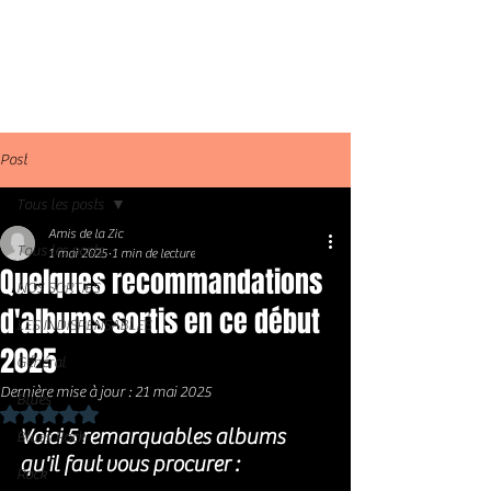
Post
Tous les posts
Amis de la Zic
Tous les posts
1 mai 2025
1 min de lecture
Quelques recommandations
NOS SORTIES
d'albums sortis en ce début
LES INDISPENSABLES
2025
Général
Dernière mise à jour :
21 mai 2025
Blues
Noté NaN étoiles sur 5.
Voici 5 remarquables albums 
Blues Rock
qu'il faut vous procurer : 
Rock