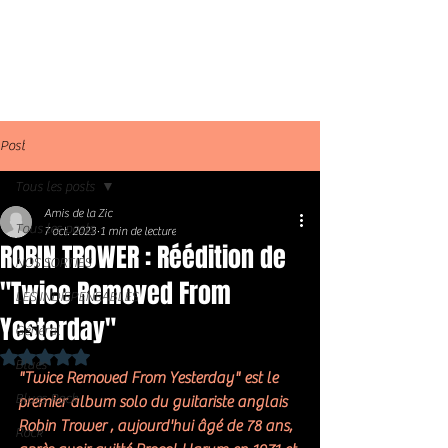
Post
Tous les posts
Amis de la Zic
Tous les posts
7 oct. 2023
1 min de lecture
ROBIN TROWER : Réédition de
NOS SORTIES
"Twice Removed From
LES INDISPENSABLES
Yesterday"
Général
Noté NaN étoiles sur 5.
Blues
"Twice Removed From Yesterday" est le 
Blues Rock
premier album solo du guitariste anglais 
Robin Trower , aujourd'hui âgé de 78 ans, 
Rock