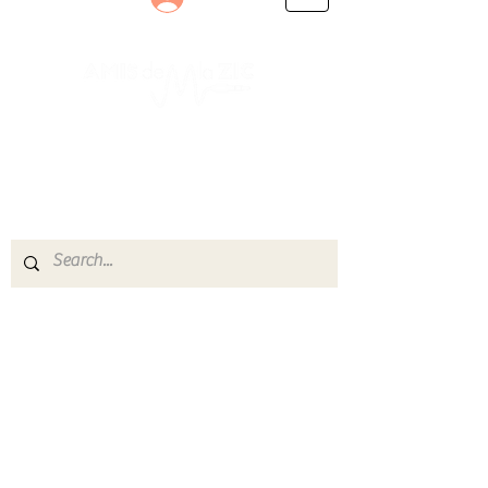
Le rendez-vous des passionnés
de Blues, de Rock et de Soul
Partageons ensemble notre amour de la musique
live.
Découvrez des artistes, vibrez aux concerts et
rejoignez une communauté de passionnés !