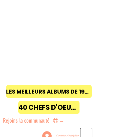
LES MEILLEURS ALBUMS DE 1968 à 2018
40 CHEFS D'OEUVRE
Rejoins la communauté 😎→
Connexion / Inscription