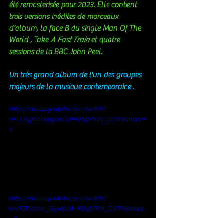
été remasterisée pour 2023. Elle contient 
trois versions inédites de morceaux 
d'album, la face B du single Man Of The 
World 
,
 Take 
A Fast Train
 et quatre 
sessions de la BBC John Peel.
Un très grand album de l'un des groupes 
majeurs de la musique contemporaine .
https://www.youtube.com/watch?
v=LL9jzKmUwgo&list=RDqb7XIn_DGIM&index=
4
https://www.youtube.com/watch?
v=aFBMcmv_Gy4&list=RDqb7XIn_DGIM&index