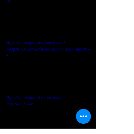
=8
https://www.youtube.com/watch?
v=Qg7PJNALBmQ&list=RDqb7XIn_DGIM&index=
9
https://www.youtube.com/watch?
v=qb7XIn_DGIM