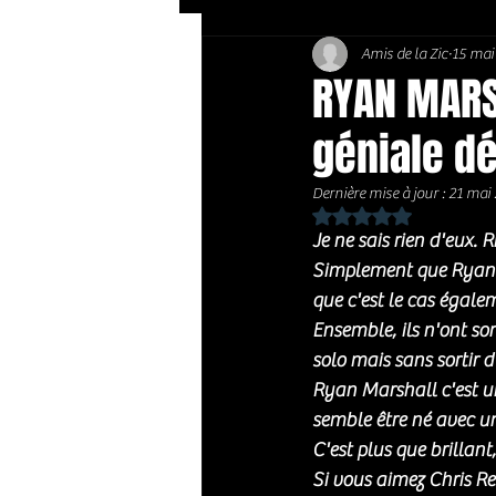
Amis de la Zic
15 mai
Soft Rock / Folk
Jazz
RYAN MARS
géniale d
Country / Americana
Dernière mise à jour :
21 mai
Noté NaN étoiles sur 
Je ne sais rien d'eux. 
Simplement que Ryan M
que c'est le cas égale
Ensemble, ils n'ont so
solo mais sans sortir 
Ryan Marshall c'est une
semble être né avec un
C'est plus que brillant
Si vous aimez Chris Re