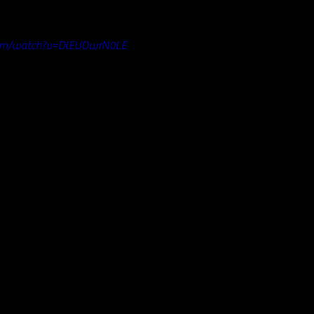
com/watch?v=DlEUOwrN0LE