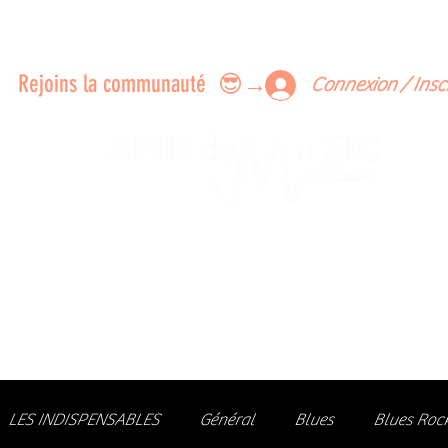
ERTS A FAIRE ENSEMBLE
FEEDBACK SUR LES CONCERTS
LES MEMBRES
Rejoins la communauté 😎→
Connexion / Insc
Le rendez-vous des passionné
de Blues, de Rock et de Soul
Partageons ensemble notre amour de la musique liv
z des artistes, vibrez aux concerts et rejoignez une communa
LES INDISPENSABLES
Général
Blues
Blues Roc