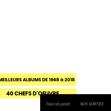
ACCUEIL
A PROPOS
BLOG
CONC
MEILLEURS ALBUMS DE 1968 à 2018
40 CHEFS D'OEUVRE
Découvre
Tous les posts
NOS SORTIES