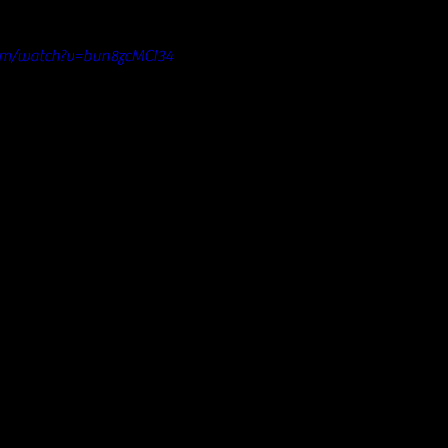
om/watch?v=bun8zcMCI34