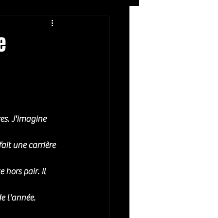
Rock
ZIKERS NIGHT
e
s. J'imagine 
ait une carrière 
hors pair. Il 
e l'année. 