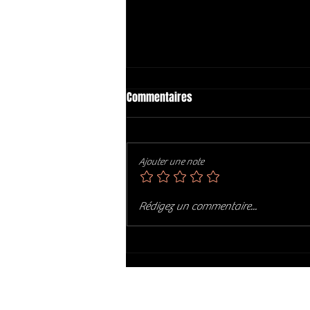
Commentaires
Ajouter une note
GLEN HANSARD EST MORT 😢😢😢
Rédigez un commentaire...
😢
Restez i