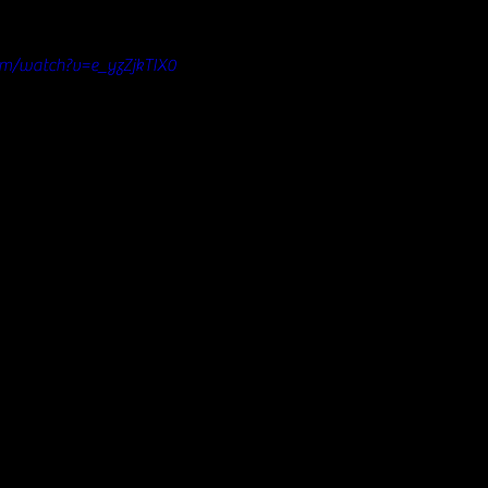
om/watch?v=e_yzZjkTIX0