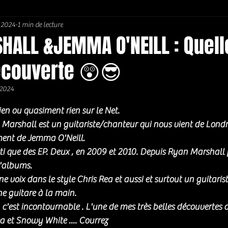
 2024
1 min de lecture
Soul / Funk / Rhythm Blues
Southern rock
Bons Plans
HALL &JEMMA O'NEILL : Quell
écouverte 😲😎
 2024
5.
Rien ou quasiment rien sur le Net. 
arshall est un guitariste/chanteur qui nous vient de Londre
ment de Jemma O'Neill. 
rti que des EP. Deux , en 2009 et 2010. Depuis Ryan Marshall f
d'albums. 
 voix dans le style Chris Rea et aussi et surtout un guitariste 
e guitare à la main. 
, c'est incontournable . L'une de mes très belles découvertes d
a et Snowy White .... Courrez 