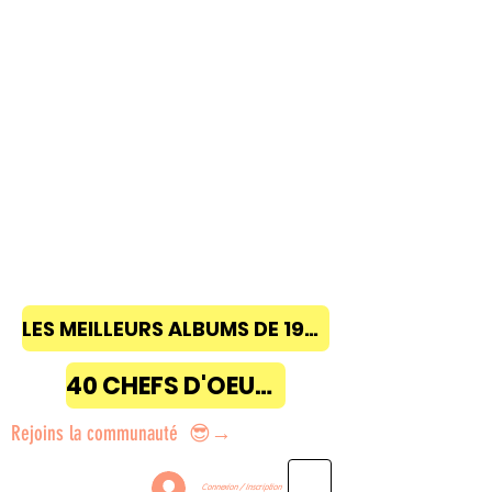
LES MEILLEURS ALBUMS DE 1968 à 2018
40 CHEFS D'OEUVRE
Rejoins la communauté 😎→
Connexion / Inscription