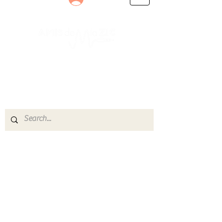
Le rendez-vous des passionnés
de Blues, de Rock et de Soul
Partageons ensemble notre amour de la musique
live.
Découvrez des artistes, vibrez aux concerts et
rejoignez une communauté de passionnés !