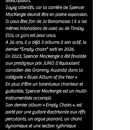
téléscripteurs. 
Soft Rock / Folk
Soyez attentifs, car la carrière de Spencer 
MacKenzie devrait être en pleine expansion.
Jazz
Si vous êtes fan de Jo Bonamassa ( il a les 
Soul / Funk / Rhythm Blues
mêmes intonations de voix) ou de Tinsley 
Southern rock
Ellis, ce gars est pour vous. 
A 26 ans, il a déjà 3 albums à son actif, le 
Bons Plans
dernier "Empty chairs" sorti en 2026. 
Rock
En 2023, Spencer Mackenzie a été finaliste 
aux prestigieux prix JUNO (l’équivalent 
ZIKERS NIGHT
canadien des Grammy Awards) dans la 
Country / Americana
catégorie « Blues Album of the Year »
En plus d’être un talentueux chanteur et 
guitariste, Spencer Mackenzie est un multi-
instrumentiste accompli.
Son dernier album « Empty Chairs », est 
porté par une guitare électrisante aux riffs 
percutants, un orgue planant, un chant 
dynamique et une section rythmique 