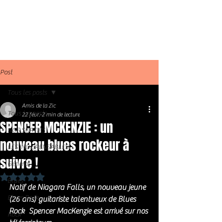
Post
Tous les posts
Amis de la Zic
Tous les posts
22 févr.
2 min de lecture
SPENCER MCKENZIE : un
NOS SORTIES
nouveau blues rockeur à
LES INDISPENSABLES
suivre !
Général
Noté NaN étoiles sur 5.
Blues
Natif de Niagara Falls, un nouveau jeune 
Blues Rock
(26 ans) guitariste talentueux de Blues 
Rock  Spencer MacKenzie est arrivé sur nos 
Rock