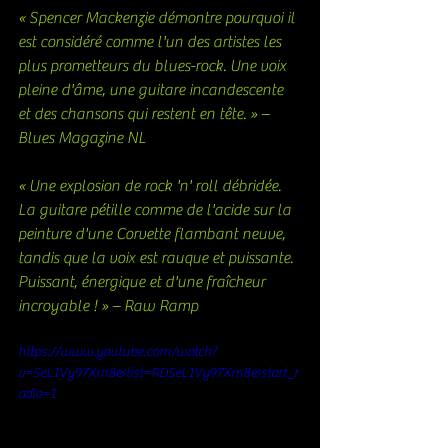
« Spencer Mackenzie démontre pourquoi il 
est considéré comme l'un des artistes les 
plus prometteurs du blues-rock. Une voix 
pleine d'âme, une guitare incandescente 
et des chansons qui restent en tête. » – 
Blues Magazine NL
« Une explosion de rock 'n' roll débridée. 
La guitare pétille comme de l'acide sur la 
peinture d'une Corvette flambant neuve, 
tandis que la voix est rauque et puissante. 
Puissant, énergique et d'une fraîcheur 
incroyable ! » – Raw Ramp
https://www.youtube.com/watch?
v=5eL1Vy97Xm8&list=RD5eL1Vy97Xm8&start_r
adio=1