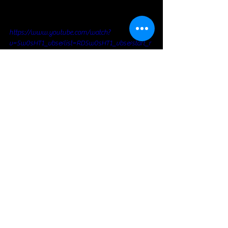
https://www.youtube.com/watch?
v=5w0sHT1_vbs&list=RD5w0sHT1_vbs&start_r
adio=1
Blues Rock
Voir tout
Posts récents