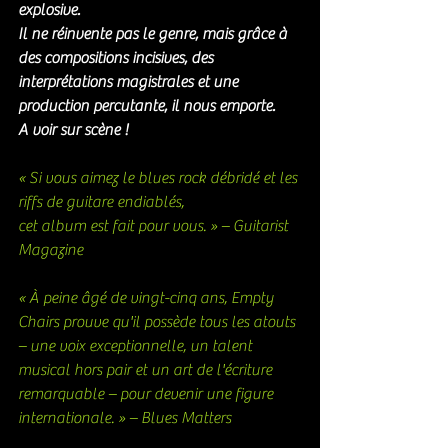
explosive.
Il ne réinvente pas le genre, mais grâce à 
des compositions incisives, des 
interprétations magistrales et une 
production percutante, il nous emporte. 
A voir sur scène ! 
« Si vous aimez le blues rock débridé et les 
riffs de guitare endiablés,
cet album est fait pour vous. » – Guitarist 
Magazine
« À peine âgé de vingt-cinq ans, Empty 
Chairs prouve qu'il possède tous les atouts 
– une voix exceptionnelle, un talent 
musical hors pair et un art de l'écriture 
remarquable – pour devenir une figure 
internationale. » – Blues Matters