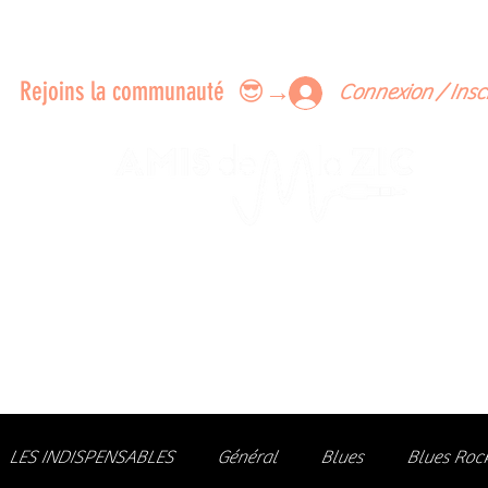
ERTS A FAIRE ENSEMBLE
FEEDBACK SUR LES CONCERTS
LES MEMBRES
Rejoins la communauté 😎→
Connexion / Insc
Le rendez-vous des passionné
de Blues, de Rock et de Soul
Partageons ensemble notre amour de la musique liv
z des artistes, vibrez aux concerts et rejoignez une communa
LES INDISPENSABLES
Général
Blues
Blues Roc