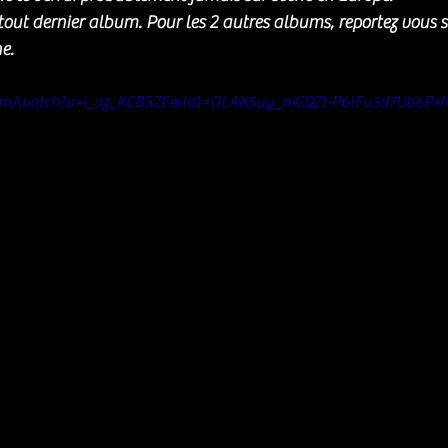
n tout dernier album. Pour les 2 autres albums, reportez vous 
e. 
com/watch?v=i_az_KCBSZE&list=OLAK5uy_mCQZt-P6lFu5d7Ub6P