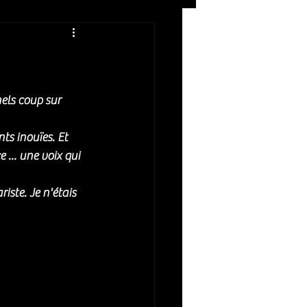
Rock
ZIKERS NIGHT
nels coup sur 
s inouïes. Et 
 ... une voix qui 