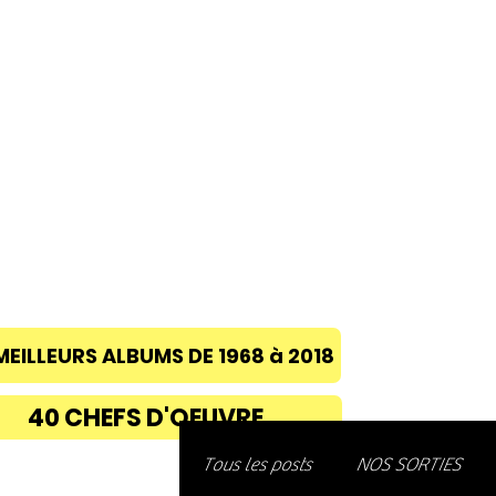
ACCUEIL
A PROPOS
BLOG
CONC
MEILLEURS ALBUMS DE 1968 à 2018
40 CHEFS D'OEUVRE
Découvre
Tous les posts
NOS SORTIES