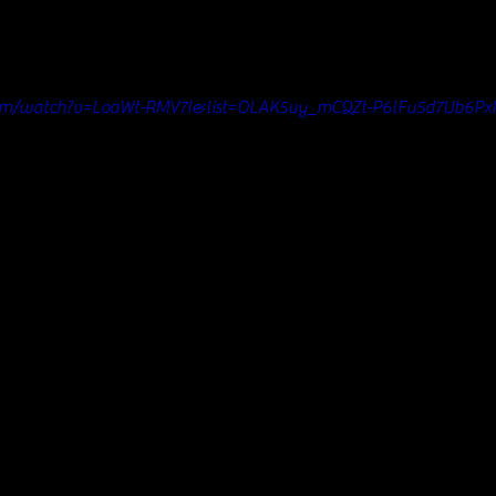
com/watch?v=LoaWt-RMV7I&list=OLAK5uy_mCQZt-P6lFu5d7Ub6Px