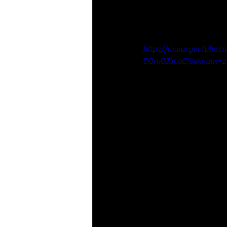
https://www.youtube.
DOmOZJ6qCfo&index=2