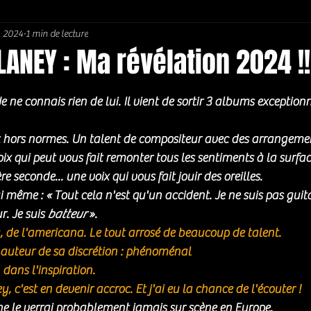
. 2024
1 min de lecture
Soul / Funk / Rhythm Blues
Southern rock
Bons Plans
ANEY : Ma révélation 2024 !!
5.
Je ne connais rien de lui. Il vient de sortir 3 albums exception
nt hors normes. Un talent de compositeur avec des arrangement
voix qui peut vous fait remonter tous les sentiments à la surface
re seconde... une voix qui vous fait jouir des oreilles. 
. Je suis 
batteur
 ». 
, de l'americana. Le tout arrosé de beaucoup de talent. 
 hauteur de sa discrétion : phénoménal
dans l'inspiration. 
 c'est en devenir accroc. Et j'ai eu la chance de l'écouter ! 
e le verrai probablement jamais sur scène en Europe. 