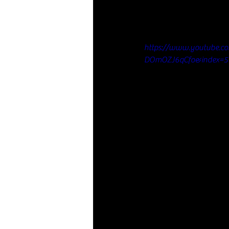
https://www.youtube.
DOmOZJ6qCfo&index=5