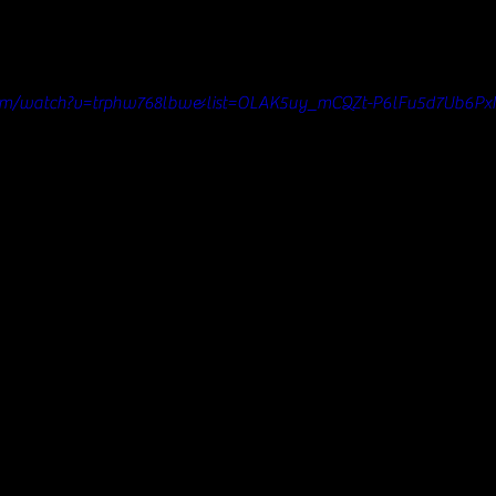
com/watch?v=trphw768lbw&list=OLAK5uy_mCQZt-P6lFu5d7Ub6Px