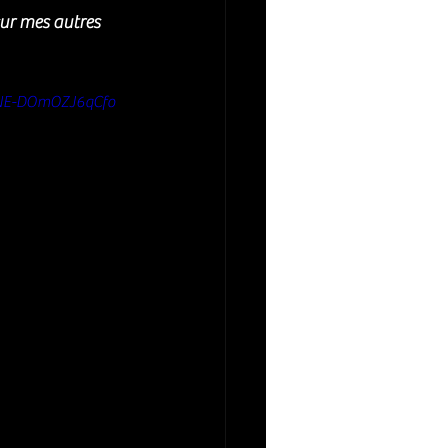
sur mes autres 
xNE-DOmOZJ6qCfo