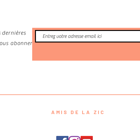
nformé
 dernières
 vous abonner
AMIS DE LA ZIC
contact@amisdelazic.com