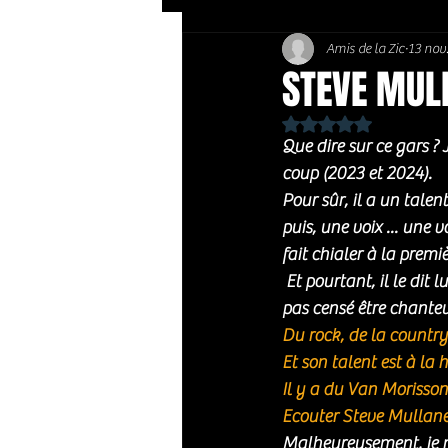
Amis de la Zic
13 nov
Soft Rock / Folk
Jazz
STEVE MULL
Noté NaN étoiles sur 
Country / Americana
Que dire sur ce gars ? 
coup (2023 et 2024). 
Pour sûr, il a un tale
puis, une voix ... une 
fait chialer à la premiè
 Et pourtant, il le dit lui même : « Tout cela n'est qu'un accident. Je ne suis pas guitariste. Je n'étais 
pas censé être chanteur
Du rock, de la country
Et son talent est à la
Il y a du Van Morisson 
Ecouter Steve Mullaney,
Malheureusement, je n