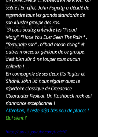
de CREEDENCE CLEARWATER REVIVAL sur 
Soft Rock / Folk
scène ! En effet, John Fogerty a décidé de 
reprendre tous les grands standards de 
Jazz
son illustre groupe des 70s.
Soul / Funk / Rhythm Blues
 Si vous voulez entendre les "Proud 
Southern rock
Mary", "Have You Ever Seen The Rain " , 
"fortunate son" , b"bad moon rising" et 
Bons Plans
autres morceaux géniaux de ce groupe, 
Rock
c'est bien sûr à ne louper sous aucun 
prétexte ! 
ZIKERS NIGHT
En compagnie de ses deux fils Taylor et 
Country / Americana
Shane, John va nous régaler avec le 
répertoire classique de Creedence 
Clearwater Revival. Un flashback rock qui 
s’annonce exceptionnel !
Attention, il reste déjà très peu de places !  
Qui vient ? 
https://www.youtube.com/watch?