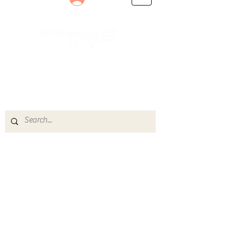
Le rendez-vous des passionnés
de Blues, de Rock et de Soul
Partageons ensemble notre amour de la musique
live.
Découvrez des artistes, vibrez aux concerts et
rejoignez une communauté de passionnés !