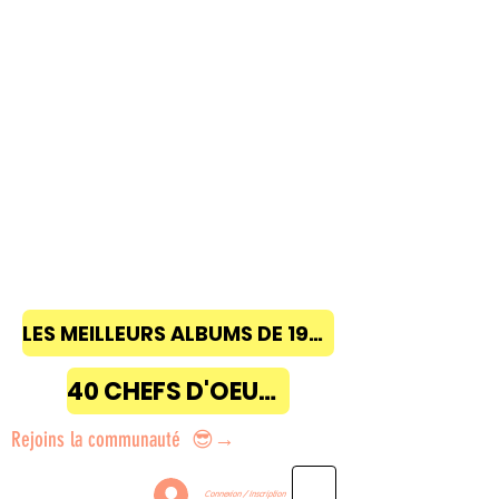
LES MEILLEURS ALBUMS DE 1968 à 2018
40 CHEFS D'OEUVRE
Rejoins la communauté 😎→
Connexion / Inscription