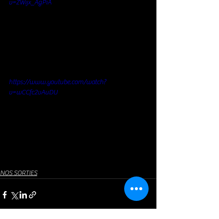
v=ZWijx_AgPiA
https://www.youtube.com/watch?
v=wCCfc2vAuDU
NOS SORTIES