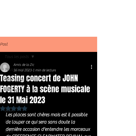
Post
Tous les posts
Amis de la Zic
Tous les posts
16 mai 2023
1 min de lecture
Teasing concert de JOHN
NOS SORTIES
FOGERTY à la scène musicale
LES INDISPENSABLES
le 31 Mai 2023
Général
Noté NaN étoiles sur 5.
Blues
Les places sont chères mais est il possible 
Blues Rock
de louper ce qui sera sans doute la 
dernière occasion d'entendre les morceaux 
Rock