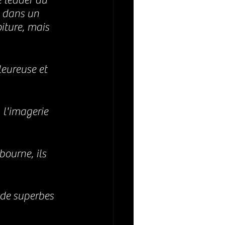
 leader du 
 dans un
iture, mais 
eureuse et 
 l'imagerie 
ourne, ils 
 de superbes 