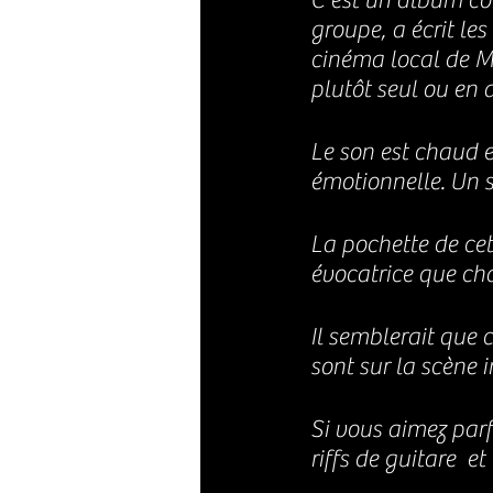
C'est un album com
groupe, a 
écrit le
cinéma local de Me
plutôt seul ou en 
Le son est chaud 
émotionnelle. 
Un s
La pochette de cet
évocatrice que ch
Il semblerait que 
sont sur la scène 
Si vous aimez par
riffs de guitare  e