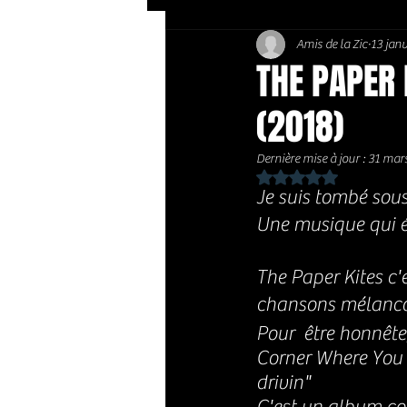
Amis de la Zic
13 jan
Soft Rock / Folk
Jazz
THE PAPER 
(2018)
Country / Americana
Dernière mise à jour :
31 mar
Noté NaN étoiles sur 
Je suis tombé sous
Une musique qui év
The Paper Kites c'
chansons mélancol
Pour  être honnêt
Corner Where You L
drivin"