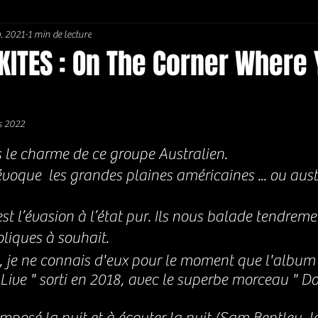
v. 2021
1 min de lecture
Soul / Funk / Rhythm Blues
Southern rock
Bons Plans
KITES : On The Corner Where 
s 2022
5.
 le charme de ce groupe Australien. 
oque  les grandes plaines américaines ... ou aust
est l’évasion à l’état pur. Ils nous balade tendrem
iques à souhait. 
e, je ne connais d'eux pour le moment que l'album
ive " sorti en 2018, avec le superbe morceau " Do