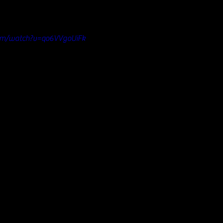
om/watch?v=qo6VVgoUiFk