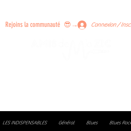
ERTS A FAIRE ENSEMBLE
FEEDBACK SUR LES CONCERTS
LES MEMBRES
Rejoins la communauté 😎→
Connexion / Insc
Le rendez-vous des passionné
de Blues, de Rock et de Soul
Partageons ensemble notre amour de la musique liv
z des artistes, vibrez aux concerts et rejoignez une communa
LES INDISPENSABLES
Général
Blues
Blues Roc