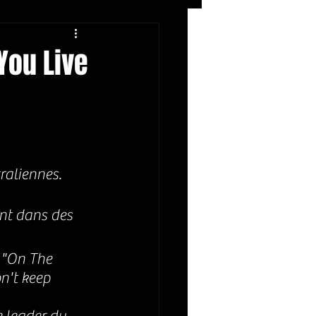
Rock
ZIKERS NIGHT
You Live
raliennes.
ent dans des
 "On The 
n't keep 