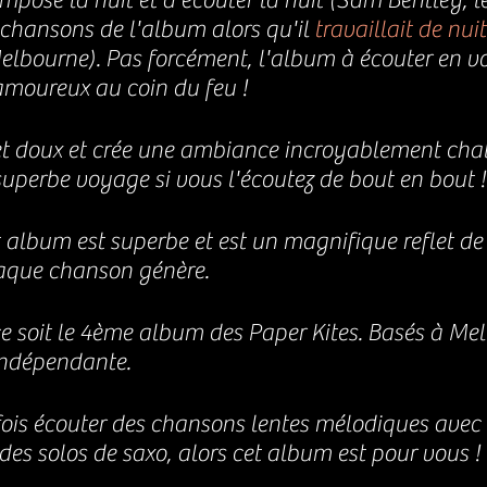
posé la nuit et à écouter la nuit (Sam Bentley, le
s chansons de l'album
 alors qu'il 
travaillait de nuit
lbourne). Pas forcément, l'album à écouter en vo
amoureux au coin du feu !
et doux et crée une ambiance incroyablement chal
uperbe voyage si vous l'écoutez de bout en bout !
 album est superbe et est un magnifique reflet de 
aque chanson génère.
ce soit le 4ème album des Paper Kites. 
Basés à Melb
indépendante. 
fois écouter des chansons lentes mélodiques avec
t des solos de saxo, alors cet album est pour vous ! 