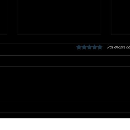
Noté 0 étoile sur 5.
Pas encore de
SARAH MCLACHLAN : une voix
ERIN 
sublime
rentr
favor