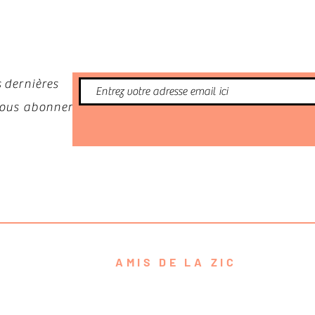
nformé
 dernières
 vous abonner
AMIS DE LA ZIC
contact@amisdelazic.com