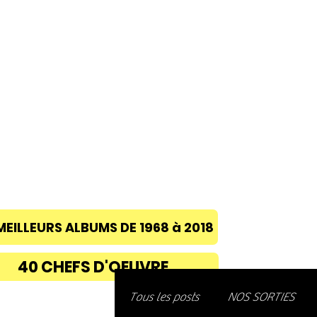
ACCUEIL
A PROPOS
BLOG
CONC
MEILLEURS ALBUMS DE 1968 à 2018
40 CHEFS D'OEUVRE
Découvre
Tous les posts
NOS SORTIES