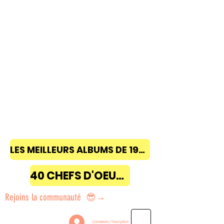
LES MEILLEURS ALBUMS DE 1968 à 2018
40 CHEFS D'OEUVRE
Rejoins la communauté 😎→
Connexion / Inscription