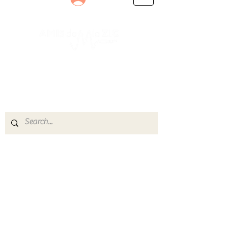
Le rendez-vous des passionnés
de Blues, de Rock et de Soul
Partageons ensemble notre amour de la musique
live.
Découvrez des artistes, vibrez aux concerts et
rejoignez une communauté de passionnés !