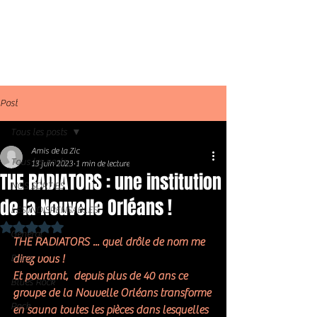
Post
Tous les posts
Amis de la Zic
Tous les posts
13 juin 2023
1 min de lecture
THE RADIATORS : une institution
NOS SORTIES
de la Nouvelle Orléans !
LES INDISPENSABLES
Noté NaN étoiles sur 5.
Général
THE RADIATORS ... quel drôle de nom me 
Blues
direz vous ! 
Et pourtant,  depuis plus de 40 ans ce 
Blues Rock
groupe de la Nouvelle Orléans transforme 
Rock
en sauna toutes les pièces dans lesquelles 