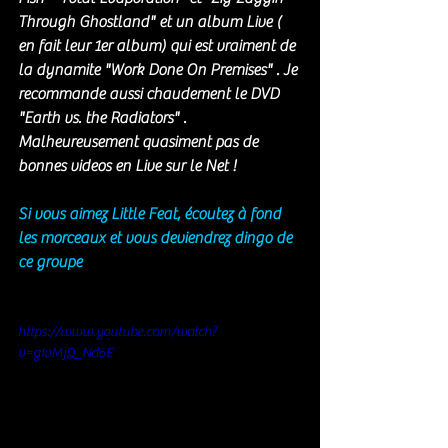
Through Ghostland
" et un album Live ( 
en fait leur 1er album) qui est vraiment de 
la dynamite "
Work Done On Premises
" . Je 
recommande aussi chaudement le DVD 
"Earth vs. the Radiators" . 
Malheureusement quasiment pas de 
bonnes videos en Live sur le Net ! 
Si vous aimez Little Feat, écoutez à fond 
les morceaux et vous deviendrez dingo de 
ce groupe 
https://www.youtube.com/watch?
v=gIvMjQ_Nd6E