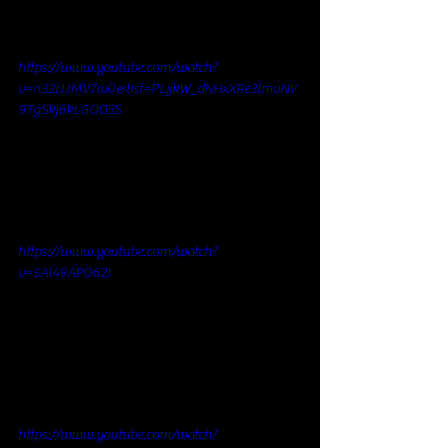
https://www.youtube.com/watch?
v=n32iJJMV7w0&list=PLjjkW_dNHxXRe3lmvNV
9TgSkj6kLGOO3S
https://www.youtube.com/watch?
v=5Al49APO62I
https://www.youtube.com/watch?