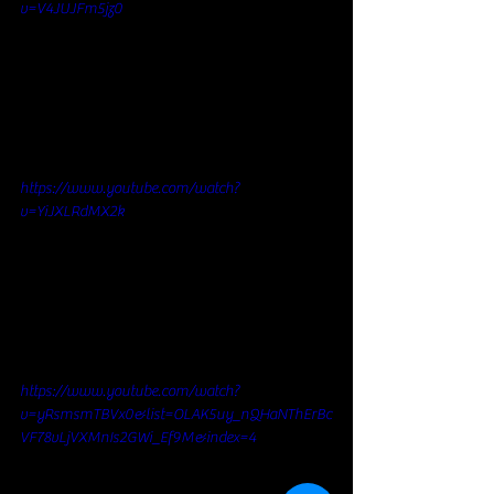
v=V4JUJFm5jz0
https://www.youtube.com/watch?
v=YiJXLRdMX2k
https://www.youtube.com/watch?
v=yRsmsmTBVx0&list=OLAK5uy_nQHaNThErBc
VF78vLjVXMnIs2GWi_Ef9M&index=4