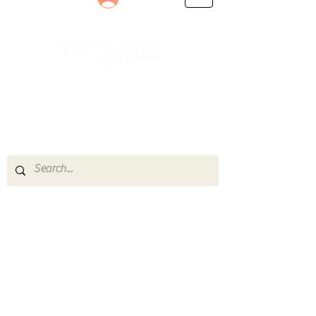
Le rendez-vous des passionnés
de Blues, de Rock et de Soul
Partageons ensemble notre amour de la musique
live.
Découvrez des artistes, vibrez aux concerts et
rejoignez une communauté de passionnés !