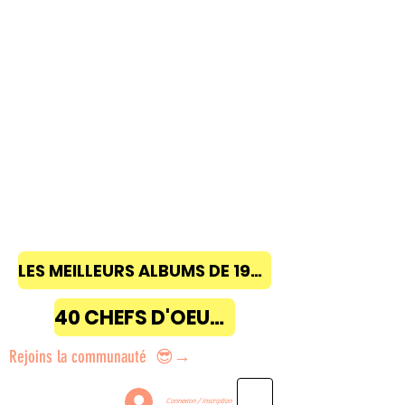
LES MEILLEURS ALBUMS DE 1968 à 2018
40 CHEFS D'OEUVRE
Rejoins la communauté 😎→
Connexion / Inscription