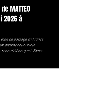
 de MATTEO
i 2026 à
était de passage en France
tre présent pour voir le
ous n'étions que 2 Zikers
 quasi Sold Out pour voir pour
e la 6 cordes. Autant vous le dire
ue du Power trio Italien
uste phénoménal. Ces gars là
plan technique. Vous pourrez en j