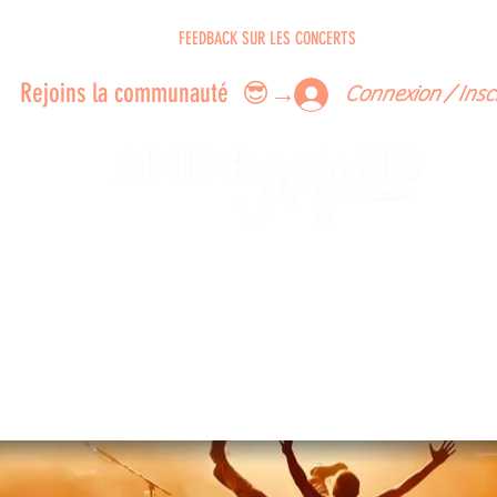
ERTS A FAIRE ENSEMBLE
FEEDBACK SUR LES CONCERTS
LES MEMBRES
Rejoins la communauté 😎→
Connexion / Insc
Le rendez-vous des passionné
de Blues, de Rock et de Soul
Partageons ensemble notre amour de la musique liv
z des artistes, vibrez aux concerts et rejoignez une communa