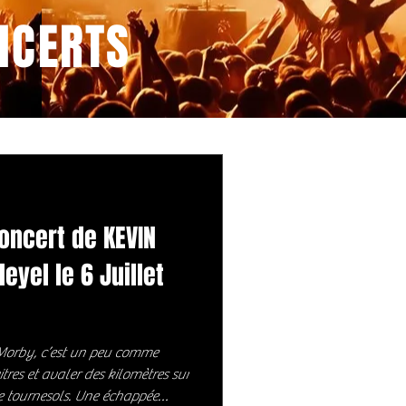
NCERTS
oncert de KEVIN
eyel le 6 Juillet
 Morby, c’est un peu comme
itres et avaler des kilomètres sur
 tournesols. Une échappée