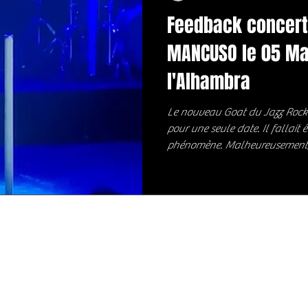
Feedback concert
MANCUSO le 05 Ma
l'Alhambra
Le nouveau Goat du Jazz Rock 
pour une seule date. Il fallait ê
phénomène. Malheureusement, n
dans la salle 😟 Une Alhambra
la 1ère fois le prodige Italien d
tout de suite, le niveau techniq
(Guitare, Basse, Batterie) est j
sont des extraterrestres sur le 