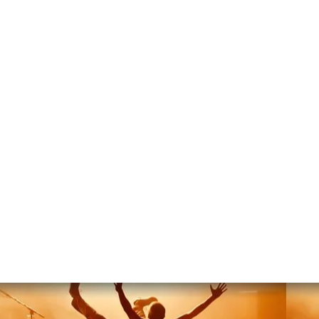
ACCUEIL
A PROPOS
BLOG
CONC
MEILLEURS ALBUMS DE 1968 à 2018
40 CHEFS D'OEUVRE
Découvre