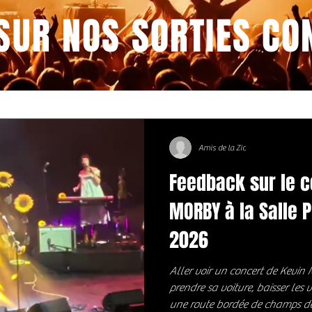
SUR NOS SORTIES CO
Amis de la Zic
Feedback sur le c
MORBY à la Salle Pl
2026
Aller voir un concert de Kevin
prendre sa voiture, baisser les v
une route bordée de champs de