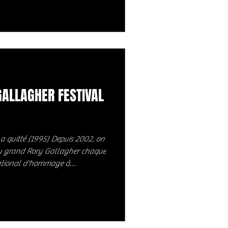
 grands espaces, avec ce
mière qui traverse ses
reusement que trois Zikers hier
s se laisser embarquer par
construire au fil des années,
GALLAGHER FESTIVAL
a quitté (1995) Depuis 2002, on
du grand Rory Gallagher chaque
rnational d'hommage à
i peut se targuer
llagher est telle que ce festival
 de blues rock d'Irlande, en
et à l'héritage de ce guitariste
nnon est un village de 200