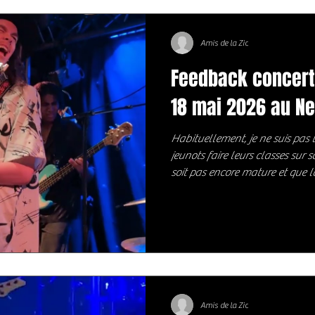
Amis de la Zic
Feedback concert 
18 mai 2026 au N
Habituellement, je ne suis pas t
jeunots faire leurs classes sur 
soit pas encore mature et que 
l'enthousiasme adolescent pren
Taj Farrant est annoncé depui
prodige. Pour sa 1ère tournée Eu
était difficile de ne pas venir l
réseaux sociaux reviennent sou
Amis de la Zic