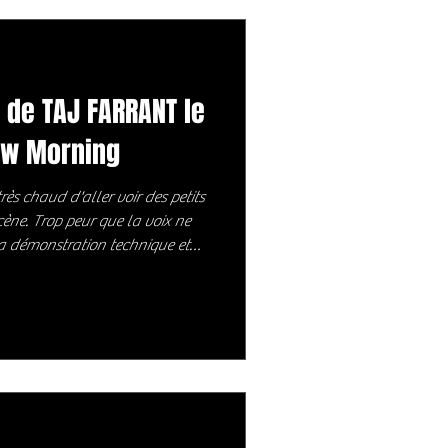
de TAJ FARRANT le
ew Morning
rès chaud d'aller voir des petits
scène. Trop peur que la voix ne
la démonstration technique et
ne le pas sur l'émotion. Mais
s son plus jeune âge comme un
ropéenne à l'âge de 16 ans, il
e voir. Les commentaires sur ses
vent : « un