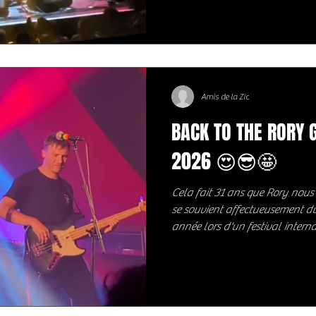
américaine, entre folk, rock et
mélange de mélancolie et de lu
chansons. Nous n’étions malheu
soir 😪, mais difficile de ne pa
l’univers que Kevin Morby a su 
dans le s
Amis de la Zic
BACK TO THE RORY 
2026 😍😎🤩
Cela fait 31 ans que Rory nous 
se souvient affectueusement 
année lors d'un festival inte
Ballyshannon, dans le comté de Donegal. Qu
de cela ? La vénération pour Ga
est devenu le principal festival
hommage à la vie, à la musique 
et musicien de génie. Ballysha