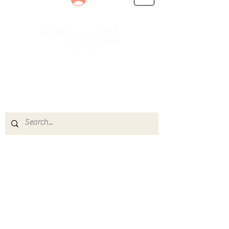
Le rendez-vous des passionnés
de Blues, de Rock et de Soul
Partageons ensemble notre amour de la musique
live.
Découvrez des artistes, vibrez aux concerts et
rejoignez une communauté de passionnés !