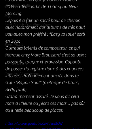
Soft Rock / Folk
2015 en 1ère partie de JJ Grey au New 
Morning. 
Jazz
Depuis il a fait un sacré bout de chemin 
Soul / Funk / Rhythm Blues
avec notamment des albums de très haut 
vol, avec mon préféré : "Easy to love" sorti 
Southern rock
en 2017. 
Bons Plans
Outre ses talents de compositeur, ce qui 
Rock
marque chez Marc Broussard c'est sa voix : 
puissante, rauque et expressive. Capable 
ZIKERS NIGHT
de passer du registre doux à des envolées 
Country / Americana
intenses. Profondément ancrée dans le 
style “Bayou Soul” (mélange de blues, 
R&B, funk). 
Grand moment assuré. Je vous dit cela 
mais à l'heure ou j'écris ces mots ... pas sûr 
qu'il reste beaucoup de places. 
https://www.youtube.com/watch?