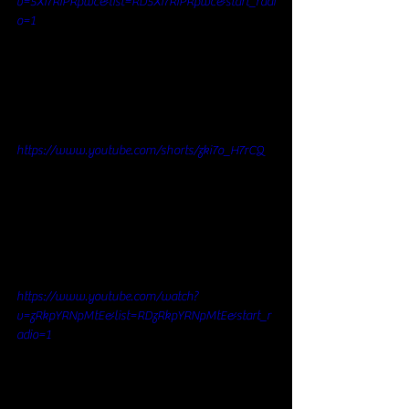
v=5Xi7RiPRpwc&list=RD5Xi7RiPRpwc&start_radi
o=1
https://www.youtube.com/shorts/zki7o_H7rCQ
https://www.youtube.com/watch?
v=zRkpYRNpMtE&list=RDzRkpYRNpMtE&start_r
adio=1