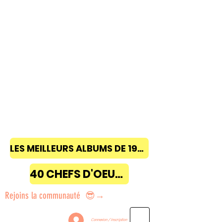
LES MEILLEURS ALBUMS DE 1968 à 2018
40 CHEFS D'OEUVRE
Rejoins la communauté 😎→
Connexion / Inscription