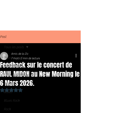
Post
Tous les posts
Amis de la Zic
Tous les posts
7 mars
2 min de lecture
Feedback sur le concert de
NOS SORTIES
RAUL MIDON au New Morning le
LES INDISPENSABLES
6 Mars 2026.
Général
Noté NaN étoiles sur 5.
Blues
Blues Rock
Rock