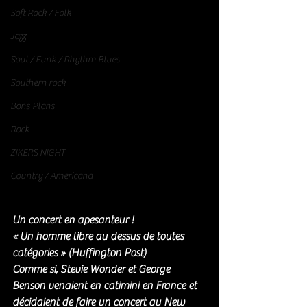
Soft Rock / Folk
Jazz
Soul / Funk / Rhythm Blues
Southern rock
Bons Plans
Rock
ZIKERS NIGHT
Country / Americana
Un concert en apesanteur ! 
« Un homme libre au dessus de toutes 
catégories » (Huffington Post)
Comme si, Stevie Wonder et George 
Benson venaient en catimini en France et  
décidaient de faire un concert au New 