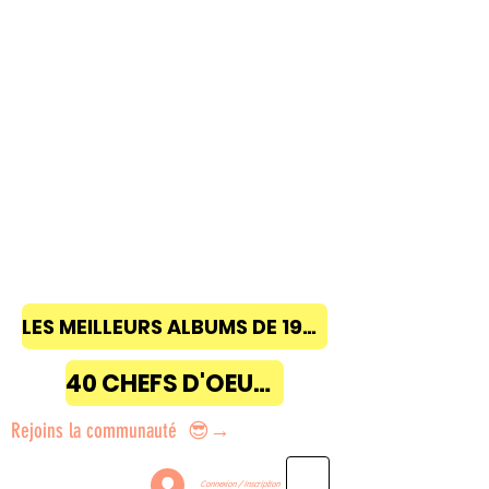
LES MEILLEURS ALBUMS DE 1968 à 2018
40 CHEFS D'OEUVRE
Rejoins la communauté 😎→
Connexion / Inscription