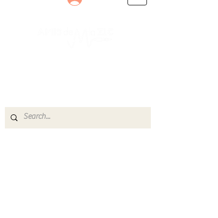
Le rendez-vous des passionnés
de Blues, de Rock et de Soul
Partageons ensemble notre amour de la musique
live.
Découvrez des artistes, vibrez aux concerts et
rejoignez une communauté de passionnés !