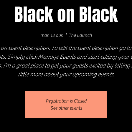
Black on Black
mar. 18 avr.
  |  
The Launch
 an event description. To edit the event description go t
ts. Simply click Manage Events and start editing your 
s. I’m a great place to get your guests excited by telling
little more about your upcoming events.
Registration is Closed
See other events