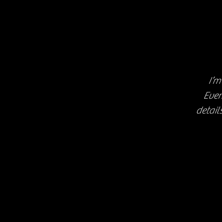
I’m
Even
detail