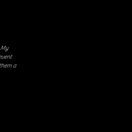
o My
event
 them a