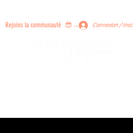
ERTS A FAIRE ENSEMBLE
FEEDBACK SUR LES CONCERTS
LES MEMBRES
Rejoins la communauté 😎→
Connexion / Insc
Le rendez-vous des passionné
de Blues, de Rock et de Soul
Partageons ensemble notre amour de la musique liv
z des artistes, vibrez aux concerts et rejoignez une communa