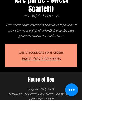
Scarlett)
mer. 30 juin
  |  
Beauvais
Une sortie entre Zikers à ne pas louper pour aller
voir l'immense KAZ HAWKINS. L'une des plus
grandes chanteuses actuelles !
Les inscriptions sont closes
Voir autres événements
Heure et lieu
30 juin 2021, 19:00
Beauvais, 3 Avenue Paul Henri Spaak, 60000
Beauvais, France
À propos de l'événement