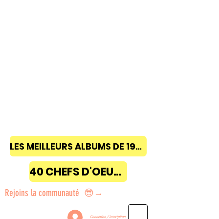
LES MEILLEURS ALBUMS DE 1968 à 2018
40 CHEFS D'OEUVRE
Rejoins la communauté 😎→
Connexion / Inscription