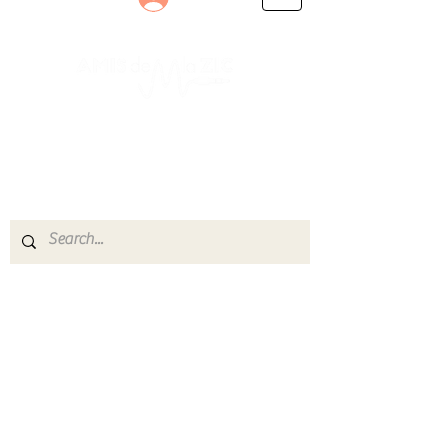
Le rendez-vous des passionnés
de Blues, de Rock et de Soul
Partageons ensemble notre amour de la musique
live.
Découvrez des artistes, vibrez aux concerts et
rejoignez une communauté de passionnés !