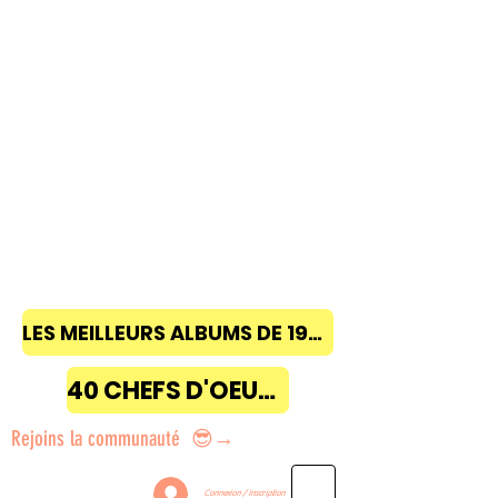
LES MEILLEURS ALBUMS DE 1968 à 2018
40 CHEFS D'OEUVRE
Rejoins la communauté 😎→
Connexion / Inscription