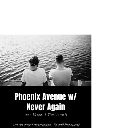
Phoenix Avenue w/
Never Again
ven. 14 avr.
  |  
The Launch
I’m an event description. To edit the event