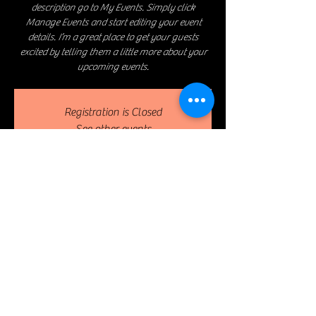
description go to My Events. Simply click
Manage Events and start editing your event
details. I’m a great place to get your guests
excited by telling them a little more about your
upcoming events.
Registration is Closed
See other events
Heure et lieu
14 avr. 2023, 19:30 – 23:00
The Launch, 500 Terry A Francois Blvd, San
Francisco, CA 94158, USA