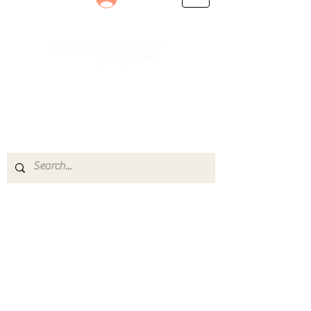
Le rendez-vous des passionnés
de Blues, de Rock et de Soul
Partageons ensemble notre amour de la musique
live.
Découvrez des artistes, vibrez aux concerts et
rejoignez une communauté de passionnés !