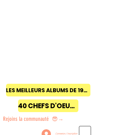
LES MEILLEURS ALBUMS DE 1968 à 2018
40 CHEFS D'OEUVRE
Rejoins la communauté 😎→
Connexion / Inscription